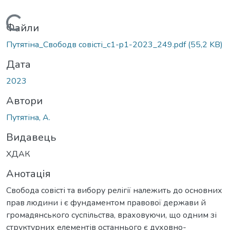
Вантажиться...
Файли
Путятіна_Свободв совісті_c1-p1-2023_249.pdf
(55,2 KB)
Дата
2023
Автори
Путятіна, А.
Видавець
ХДАК
Анотація
Свобода совісті та вибору релігії належить до основних
прав людини і є фундаментом правової держави й
громадянського суспільства, враховуючи, що одним зі
структурних елементів останнього є духовно-