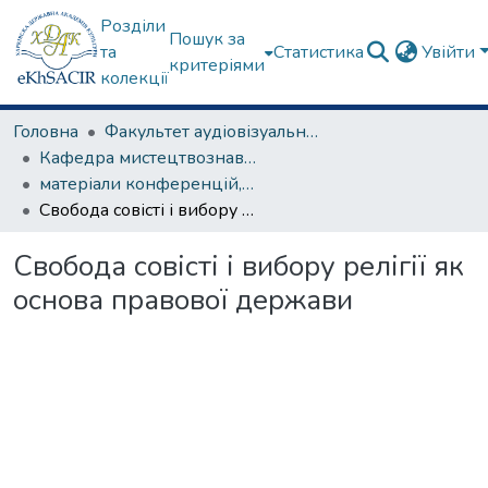
Розділи
Пошук за
та
Статистика
Увійти
критеріями
колекції
Головна
Факультет аудіовізуального мистецтва
Кафедра мистецтвознавства
матеріали конференцій, семінарів, круглих столів та ін.
Свобода совісті і вибору релігії як основа правової держави
Свобода совісті і вибору релігії як
основа правової держави