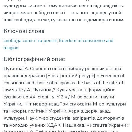
культурна система. Тому виникає певна відповідність:
якщо немає свободи совісті — значить, що відсутні й
інші свободи, а отже, суспільство не є демократичним.
Ключові слова
свобода совісті та релігії, freedom of conscience and
religion
Бібліографічний опис
Путятіна, А. Свобода совісті і вибору релігії як основа
правової держави [Електронний ресурс] = Freedom of
conscience and choice of religion as the basis of the rule-of-
law state / А. Путятіна // Культура та інформаційне
суспільство ХХІ століття. У 2 ч / М-во освіти і науки
України, Ін-т модернізації змісту освіти, М-во культури
та інформ. політики України, Харків. держ. акад.
культури, Наук. т-во студентів, аспірантів, докторантів
та молодих учених ХДАК, Нац. акад. мистецтв України ;