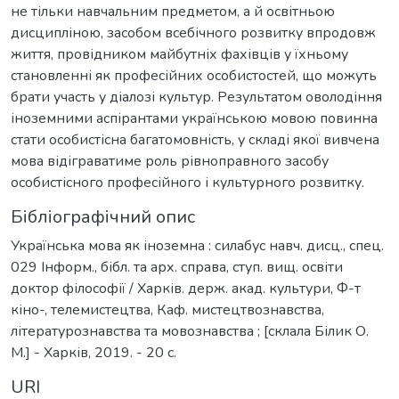
не тільки навчальним предметом, а й освітньою
дисципліною, засобом всебічного розвитку впродовж
життя, провідником майбутніх фахівців у їхньому
становленні як професійних особистостей, що можуть
брати участь у діалозі культур. Результатом оволодіння
іноземними аспірантами українською мовою повинна
стати особистісна багатомовність, у складі якої вивчена
мова відіграватиме роль рівноправного засобу
особистісного професійного і культурного розвитку.
Бібліографічний опис
Українська мова як іноземна : силабус навч. дисц., спец.
029 Інформ., бібл. та арх. справа, ступ. вищ. освіти
доктор філософії / Харків. держ. акад. культури, Ф-т
кіно-, телемистецтва, Каф. мистецтвознавства,
літературознавства та мовознавства ; [склала Білик О.
М.] - Харків, 2019. - 20 с.
URI