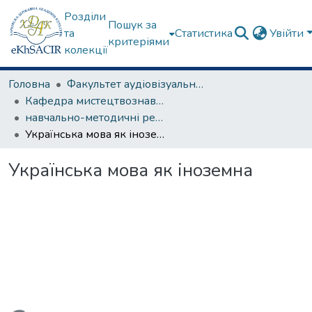
Розділи
Пошук за
та
Статистика
Увійти
критеріями
колекції
Головна
Факультет аудіовізуального мистецтва
Кафедра мистецтвознавства
навчально-методичні рекомендації, програми дисциплін
Українська мова як іноземна
Українська мова як іноземна