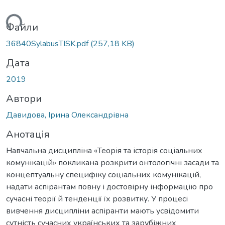
ться...
Файли
36840SylabusTISK.pdf
(257,18 KB)
Дата
2019
Автори
Давидова, Ірина Олександрівна
Анотація
Навчальна дисципліна «Теорія та історія соціальних
комунікацій» покликана розкрити онтологічні засади та
концептуальну специфіку соціальних комунікацій,
надати аспірантам повну і достовірну інформацію про
сучасні теорії й тенденції їх розвитку. У процесі
вивчення дисципліни аспіранти мають усвідомити
сутність сучасних українських та зарубіжних