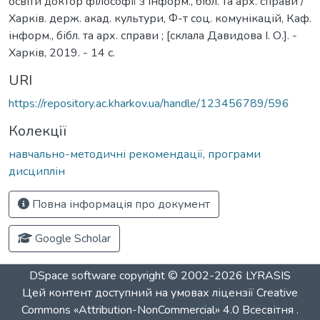
освіти доктор філософії з інформ., бібл. та арх. справи /
Харків. держ. акад. культури, Ф-т соц. комунікацій, Каф.
інформ., бібл. та арх. справи ; [склала Давидова І. О.]. -
Харків, 2019. - 14 с.
URI
https://repository.ac.kharkov.ua/handle/123456789/596
Колекції
навчально-методичні рекомендації, програми
дисциплін
Повна інформація про документ
Google Scholar
DSpace software
copyright © 2002-2026
LYRASIS
Цей контент доступний на умовах ліцензії
Creative
Commons «Attribution-NonCommercial» 4.0 Всесвітня
.