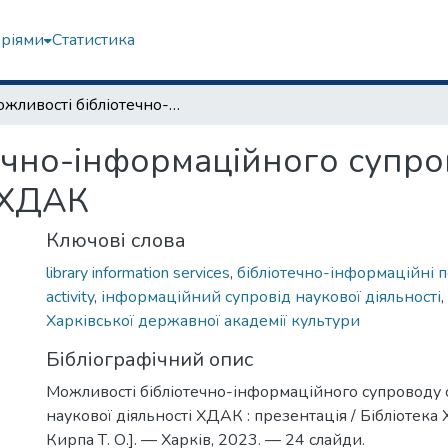
еріями
Статистика
Можливості бібліотечно-інформаційного супроводу освітньої та наукової діяльності ХДАК
чно-інформаційного супров
і ХДАК
Ключові слова
library information services
,
бібліотечно-інформаційні п
activity
,
інформаційний супровід наукової діяльності
,
Харківської державної академії культури
Бібліографічний опис
Можливості бібліотечно-інформаційного супроводу о
наукової діяльності ХДАК : презентація / Бібліотека 
Кирпа Т. О.]. — Харків, 2023. — 24 слайди.