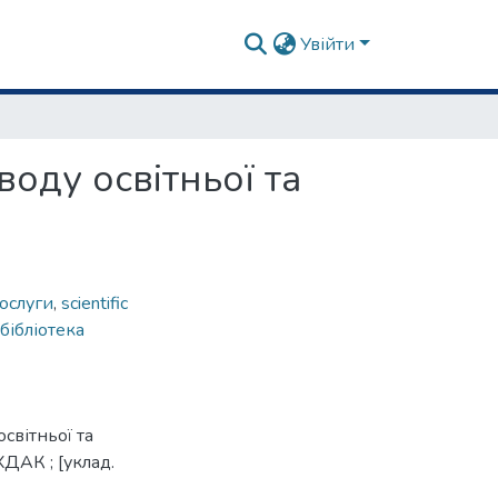
Увійти
оду освітньої та
ослуги
,
scientific
бібліотека
світньої та
ХДАК ; [уклад.