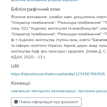
фізичне виховання, physical education
Бібліографічний опис
Фізичне виховання : силабус навч. дисципліни, освіт
"Оператор телебачення", "Режисура телебачення", "
спец. 021 "Аудіовіз. мистецтво та виробництво", спе
"Оператор телебачення", "Режисура телебачення", "
ф-т Аудіовіз. мистецтва, ступінь вищ. освіти "Бакала
та інформ. політики України, Харків. держ. акад. кул
мистецтва, Каф. фіз. культури і здоров'я ; [склав Д. С. 
ХДАК, 2020. - 13 с.
URI
https://repository.ac.kharkov.ua/handle/123456789/968
Колекції
навчально-методичні рекомендації, програми дисц
Повна інформація про документ