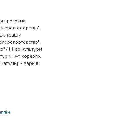
ня програма
Телерепортерство",
ціалізація
Телерепортерство",
вр" / М-во культури
ьтури, Ф-т хореогр.
Батулін]. - Харків :
иплін