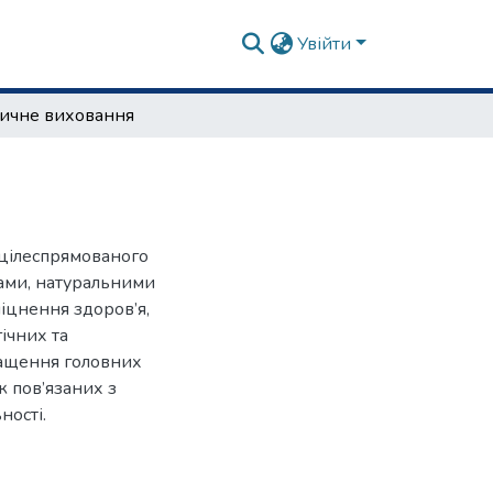
Увійти
зичне виховання
 цілеспрямованого
ами, натуральними
іцнення здоров’я,
ічних та
ащення головних
ж пов’язаних з
ності.