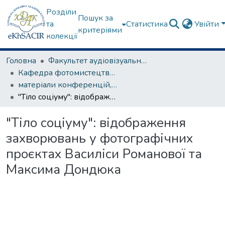
Розділи
Пошук за
та
Статистика
Увійти
критеріями
колекції
Головна
Факультет аудіовізуального мистецтва
Кафедра фотомистецтва та операторської майстерності
матеріали конференцій, семінарів, круглих столів та ін.
"Тіло соціуму": відображення захворювань у фотографічних проєктах Василіси Романової та Максима Дондюка
"Тіло соціуму": відображення
захворювань у фотографічних
проєктах Василіси Романової та
Максима Дондюка