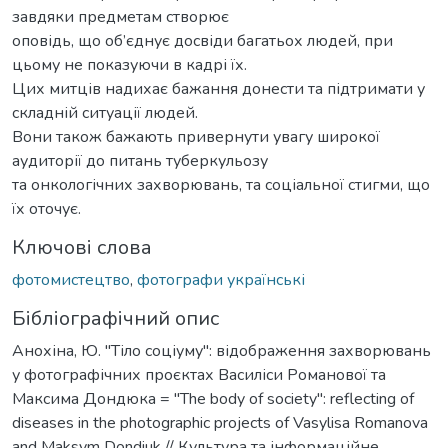
завдяки предметам створює
оповідь, що об’єднує досвіди багатьох людей, при
цьому не показуючи в кадрі їх.
Цих митців надихає бажання донести та підтримати у
складній ситуації людей.
Вони також бажають привернути увагу широкої
аудиторії до питань туберкульозу
та онкологічних захворювань, та соціальної стигми, що
їх оточує.
Ключові слова
фотомистецтво
,
фотографи українські
Бібліографічний опис
Анохіна, Ю. "Тіло соціуму": відображення захворювань
у фотографічних проєктах Василіси Романової та
Максима Дондюка = "The body of society": reflecting of
diseases in the photographic projects of Vasylisa Romanova
and Maksym Dondiuk // Культура та інформаційне