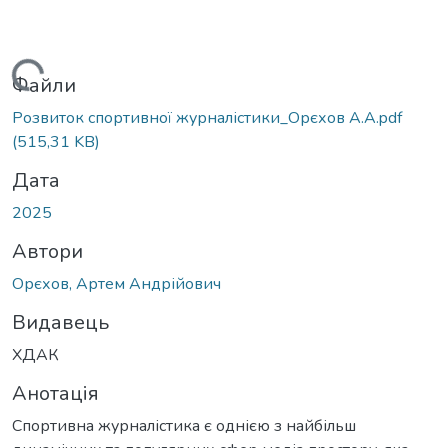
антажиться...
Файли
Розвиток спортивної журналістики_Орєхов А.А.pdf
(515,31 KB)
Дата
2025
Автори
Орєхов, Артем Андрійович
Видавець
ХДАК
Анотація
Спортивна журналістика є однією з найбільш