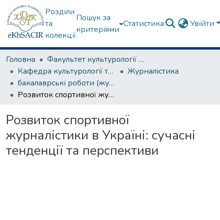
Розділи
Пошук за
та
Статистика
Увійти
критеріями
колекції
Головна
Факультет культурології та соціальних комунікацій
Кафедра культурології та музеєзнавства
Журналістика
бакалаврські роботи (журналістика)
Розвиток спортивної журналістики в Україні: сучасні тенденції та перспективи
Розвиток спортивної
журналістики в Україні: сучасні
тенденції та перспективи