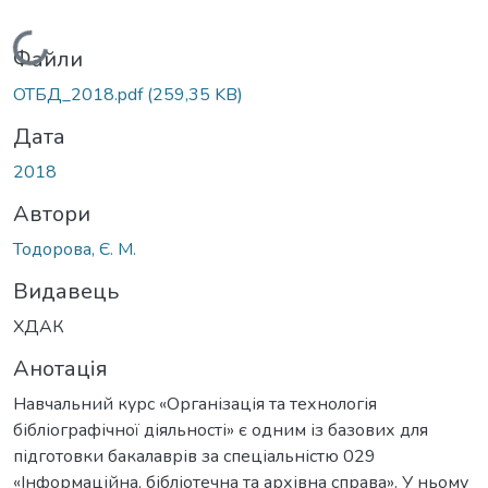
Вантажиться...
Файли
ОТБД_2018.pdf
(259,35 KB)
Дата
2018
Автори
Тодорова, Є. М.
Видавець
ХДАК
Анотація
Навчальний курс «Організація та технологія
бібліографічної діяльності» є одним із базових для
підготовки бакалаврів за спеціальністю 029
«Інформаційна, бібліотечна та архівна справа». У ньому