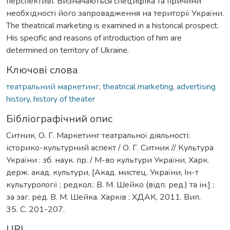
перспективі. Визначаються специфіка та причини
необхідності його запровадження на території України.
The theatrical marketing is examined in a historical prospect.
His specific and reasons of introduction of him are
determined on territory of Ukraine.
Ключові слова
театральний маркетинг
,
theatrical marketing
,
advertising
history
,
history of theater
Бібліографічний опис
Ситник, О. Г. Маркетинг театральної діяльності:
історико-культурний аспект / О. Г. Ситник // Культура
України : зб. наук. пр. / М-во культури України, Харк.
держ. акад. культури, [Акад. мистец. України, Ін-т
культурології ; редкол.: В. М. Шейко (відп. ред.) та ін.] ;
за заг. ред. В. М. Шейка. Харків : ХДАК, 2011. Вип.
35. С. 201-207.
URI