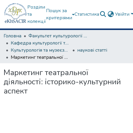
Розділи
Пошук за
та
Статистика
Увійти
критеріями
колекції
Головна
Факультет культурології та соціальних комунікацій
Кафедра культурології та музеєзнавства
Культурологія та музеєзнавство
наукові статті
Маркетинг театральної діяльності: історико-культурний аспект
Маркетинг театральної
діяльності: історико-культурний
аспект