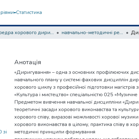
еріями
Статистика
Кафедра хорового диригування та академічного співу
навчально-методичні рекомендації, програми дисциплін
Ди
Анотація
«Диригування» – одна з основних профілюючих дис
навчального плану у системі фахових дисциплін ди
хорового циклу з професійної підготовки магістрів 
«Культура і мистецтво» спеціальністю 025 «Музичне
Предметом вивчення навчальної дисципліни «Дири
теоретичні засади хорового виконавства та культур
хорового співу, виразові можливості хорової музики
хорового виконавства в цілому, практика співу в хо
 зі
методичні принципи формування