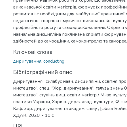
практичних навичок роботи з хором, що забезпечує
виконавської освіти магістрів, формує їх професій
розвиток і є необхідним для майбутньої практичної
педагогічної творчості, музично-виконавської культу
професійного росту та самовдосконалення. Окрім ць
навчальна дисципліна покликана сприяти формуванн
здібностей до самооцінки, самоконтролю та самореал
Ключові слова
диригування, conducting
Бібліографічний опис
Диригування : силабус навч. дисципліни, освітня про
мистецтво", спец. "Хор. диригування", галузь знань 0
мистецтво", ступінь вищ. освіти магістр / М-во культ
політики України, Харків. держ. акад. культури, Ф-т м
Каф. хор. диригування та академ. співу ; [склав Бойко В
ХДАК, 2020. - 10 с.
URI