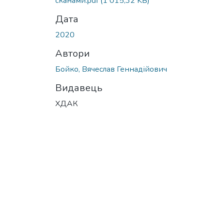
сканами.pdf
(1 015,32 KB)
Дата
2020
Автори
Бойко, Вячеслав Геннадійович
Видавець
ХДАК