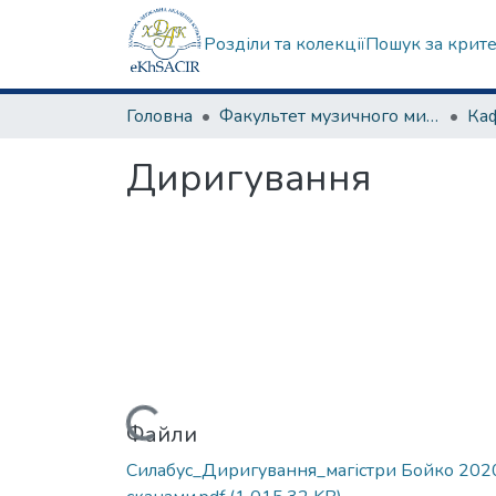
Розділи та колекції
Пошук за крит
Головна
Факультет музичного мистецтва
Диригування
Вантажиться...
Файли
Силабус_Диригування_магістри Бойко 2020