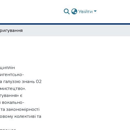
Увійти
ригування
циплін
ригентсько-
за галуззю знань 02
 мистецтво».
гування» є
и вокально-
 та закономірності
ровому колективі та