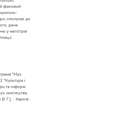
 процес
ний фаховий
 музично-
ри, спонукає до
ого, дана
ю у магістрів
ізації.
грама "Муз.
2 "Культура і
ури та інформ.
уз. мистецтва,
. Г.]. - Харків :