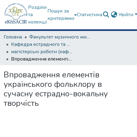
Розділи
Пошук за
та
Статистика
Увійти
критеріями
колекції
Головна
Факультет музичного мистецтва
Кафедра естрадного та народного співу
магістерські роботи (кафедра естрадного та народного співу)
Впровадження елементів українського фольклору в сучасну естрадно-вокальну творчість
Впровадження елементів
українського фольклору в
сучасну естрадно-вокальну
творчість