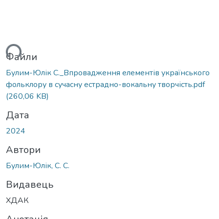
ься...
Файли
Булим-Юлік С._Впровадження елементів українського
фольклору в сучасну естрадно-вокальну творчість.pdf
(260,06 KB)
Дата
2024
Автори
Булим-Юлік, С. С.
Видавець
ХДАК