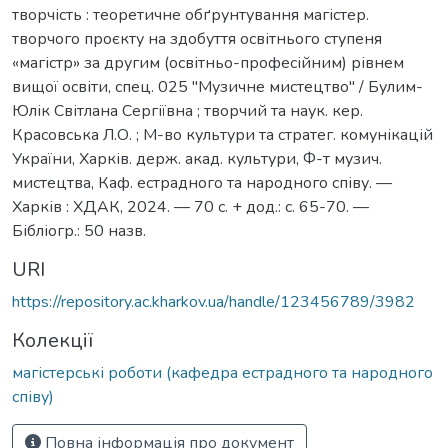
творчість : теоретичне обґрунтування магістер.
творчого проєкту на здобуття освітнього ступеня
«магістр» за другим (освітньо-професійним) рівнем
вищої освіти, спец. 025 "Музичне мистецтво" / Булим-
Юлік Світлана Сергіївна ; творчий та наук. кер.
Красовська Л.О. ; М-во культури та стратег. комунікацій
України, Харків. держ. акад. культури, Ф-т музич.
мистецтва, Каф. естрадного та народного співу. —
Харків : ХДАК, 2024. — 70 с. + дод.: с. 65-70. —
Бібліогр.: 50 назв.
URI
https://repository.ac.kharkov.ua/handle/123456789/3982
Колекції
магістерські роботи (кафедра естрадного та народного
співу)
Повна інформація про документ