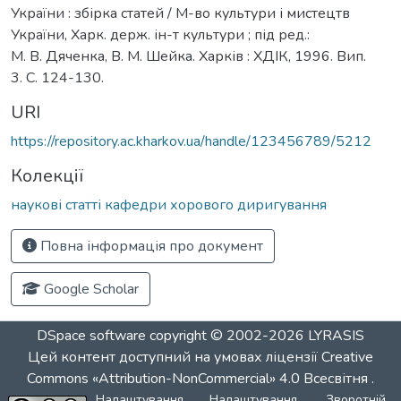
України : збірка статей / М-во культури і мистецтв
України, Харк. держ. ін-т культури ; під ред.:
М. В. Дяченка, В. М. Шейка. Харків : ХДІК, 1996. Вип.
3. С. 124-130.
URI
https://repository.ac.kharkov.ua/handle/123456789/5212
Колекції
наукові статті кафедри хорового диригування
Повна інформація про документ
Google Scholar
DSpace software
copyright © 2002-2026
LYRASIS
Цей контент доступний на умовах ліцензії
Creative
Commons «Attribution-NonCommercial» 4.0 Всесвітня
.
Налаштування
Налаштування
Зворотній