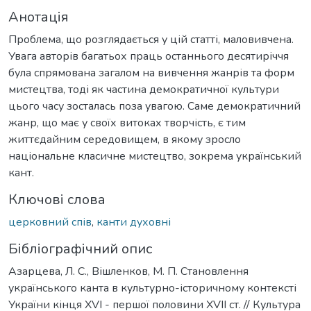
Анотація
Проблема, що розглядається у цій статті, маловивчена.
Увага авторів багатьох праць останнього десятиріччя
була спрямована загалом на вивчення жанрів та форм
мистецтва, тоді як частина демократичної культури
цього часу зосталась поза увагою. Саме демократичний
жанр, що має у своїх витоках творчість, є тим
життєдайним середовищем, в якому зросло
національне класичне мистецтво, зокрема український
кант.
Ключові слова
церковний спів
,
канти духовні
Бібліографічний опис
Азарцева, Л. С., Вішленков, М. П. Становлення
українського канта в культурно-історичному контексті
України кінця ХVI - першої половини ХVII ст. // Культура