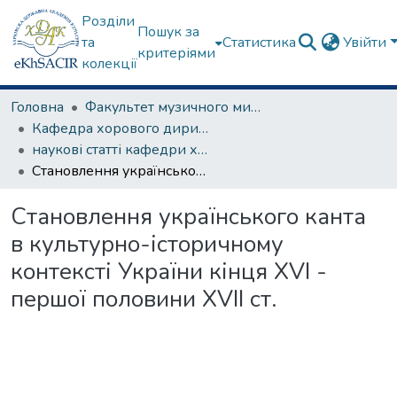
Розділи
Пошук за
та
Статистика
Увійти
критеріями
колекції
Головна
Факультет музичного мистецтва
Кафедра хорового диригування та академічного співу
наукові статті кафедри хорового диригування
Становлення українського канта в культурно-історичному контексті України кінця ХVI - першої половини ХVII ст.
Становлення українського канта
в культурно-історичному
контексті України кінця ХVI -
першої половини ХVII ст.