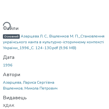
ься...
Файли
Азарцева Л. С., Вішленков М. П._Становлення
Основний
українського канта в культурно-історичному контексті
України_1996_С. 124-130.pdf
(9,96 MB)
Дата
1996
Автори
Азарцева, Лариса Сергіївна
Вішленков, Микола Петрович
Видавець
ХДАК