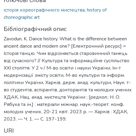
Ключові слова
історія хореографічного мистецтва
,
history of
choreographic art
Бібліографічний опис
Zavodun, K. Dance history. What is the difference between
ancient dance and modern one? [Електронний ресурс] =
Історія танцю. Чим відрізняється старовинний танець
від сучасного? // Культура та інформаційне суспільство
ХХІ століття. У 2 ч / М-во освіти і науки України, Ін-т
модернізації змісту освіти, М-во культури та інформ.
політики України, Харків. держ. акад. культури, Наук. т-
во студентів, аспірантів, докторантів та молодих учених
ХДАК, Нац. акад. мистецтв України ; [редкол.: Н. О.
Рябуха та ін.] : матеріали міжнар. наук.-теорет. конф.
молодих учених, 20-21 квіт. 2023 р. — Харків : ХДАК,
2023. — Ч. 1. — С. 197-199.
URI