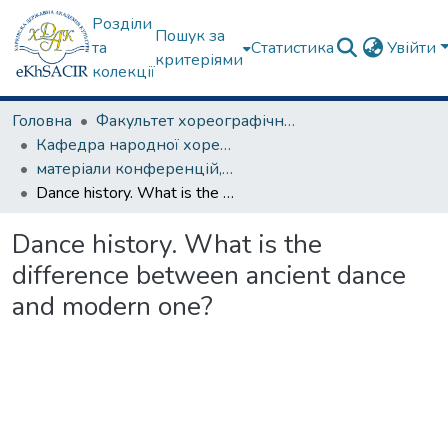
Розділи
Пошук за
та
Статистика
Увійти
критеріями
колекції
Головна
Факультет хореографічного мистецтва
Кафедра народної хореографії та теорії танцю
матеріали конференцій, семінарів, круглих столів та ін.
Dance history. What is the difference between ancient dance and modern one?
Dance history. What is the
difference between ancient dance
and modern one?