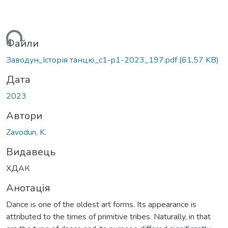
ться...
Файли
Заводун_Історія танцю_c1-p1-2023_197.pdf
(61,57 KB)
Дата
2023
Автори
Zavodun, K.
Видавець
ХДАК
Анотація
Dance is one of the oldest art forms. Its appearance is
attributed to the times of primitive tribes. Naturally, in that