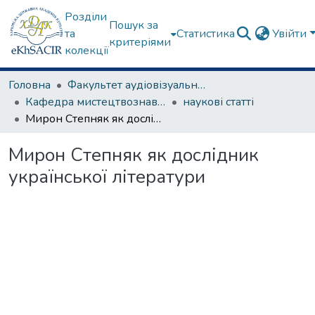
Розділи
Пошук за
та
Статистика
Увійти
критеріями
колекції
Головна
Факультет аудіовізуального мистецтва
Кафедра мистецтвознавства
наукові статті
Мирон Степняк як дослідник української літератури
Мирон Степняк як дослідник
української літератури