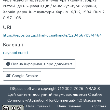
української літератури // Культура України : збірка
статей : до 65-річчя ХДІК / М-во культури України,
Харків. держ. ін-т культури. Харків : ХДІК, 1994. Вип. 2.
С. 97-103.
URI
https://repository.ac.kharkov.ua/handle/123456789/4464
Колекції
наукові статті
Повна інформація про документ
Google Scholar
DSpace software
copyright © 2002-2026
LYRASIS
Цей контент доступний на умовах ліцензії
Creative
Commons «Attribution-NonCommercial» 4.0 Всесвітня
.
Налаштування
Налаштування
Зворотній