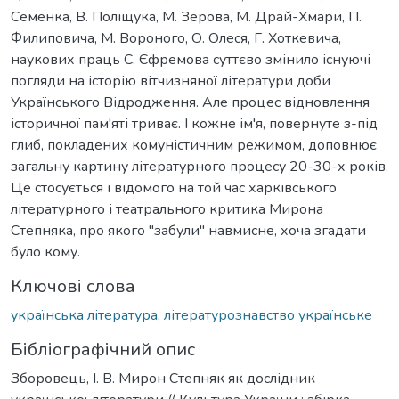
Семенка, В. Поліщука, М. Зерова, М. Драй-Хмари, П.
Филиповича, М. Вороного, О. Олеся, Г. Хоткевича,
наукових праць С. Єфремова суттєво змінило існуючі
погляди на історію вітчизняної літератури доби
Українського Відродження. Але процес відновлення
історичної пам'яті триває. І кожне ім'я, повернуте з-під
глиб, покладених комуністичним режимом, доповнює
загальну картину літературного процесу 20-30-х років.
Це стосується і відомого на той час харківського
літературного і театрального критика Мирона
Степняка, про якого "забули" навмисне, хоча згадати
було кому.
Ключові слова
українська література
,
літературознавство українське
Бібліографічний опис
Зборовець, І. В. Мирон Степняк як дослідник