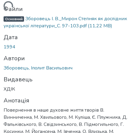
антажиться...
Файли
Зборовець І. В._Мирон Степняк як дослідник
Основний
української літератури_С. 97-103.pdf
(11,22 MB)
Дата
1994
Автори
Зборовець, Іполит Васильович
Видавець
ХДІК
Анотація
Повернення в наше духовне життя творів В.
Винниченка, М. Хвильового, М. Куліша, Є. Плужника, Д.
Фальківського, В. Свідзинського, В. Підмогильного, Г.
Косинки, М. Йогансена, М. Івченка, О. Влизька, М.