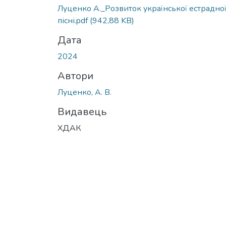
Вантажиться...
Луценко А._Розвиток української естрадно
пісні.pdf
(942,88 KB)
Дата
2024
Автори
Луценко, А. В.
Видавець
ХДАК