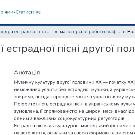
еріями
Статистика
Кафедра естрадного та народного співу
магістерські роботи (кафедра естрадного та народного співу)
 естрадної пісні другої пол
Анотація
Музичну культуру другої половини ХХ — початку ХХІ 
неможливо уявити без естрадної музики, а українськ
зокрема, посідає провідне місце в українському муз
Пріоритетність естрадної пісні в українському культ
зумовлена, її спрямованістю на широкі маси внаслідо
одним з важливих соціокультурних регуляторів.
Естрадна пісня як культурно-мистецький феномен о
нашого життя, оскільки за своєю формою та змістом 