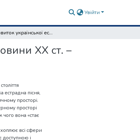
Увійти
Розвиток української естрадної пісні другої половини ХХ ст. – початку ХХІ ст.
овини ХХ ст. –
століття
а естрадна пісня,
ичному просторі.
урному просторі
к чого вона «стає
хоплює всі сфери
є доступною і