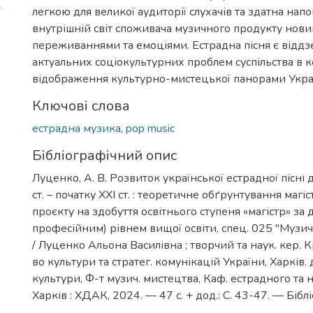
ї
легкою для великої аудиторії слухачів та здатна нап
внутрішній світ споживача музичного продукту нов
переживаннями та емоціями. Естрадна пісня є відд
актуальних соціокультурних проблем суспільства в к
відображення культурно-мистецької панорами Укра
Ключові слова
естрадна музика
,
pop music
Бібліографічний опис
Луценко, А. В. Розвиток української естрадної пісні
ст. – початку ХХІ ст. : теоретичне обґрунтування магі
проєкту на здобуття освітнього ступеня «магістр» за 
професійним) рівнем вищої освіти, спец. 025 "Музи
/ Луценко Альона Василівна ; творчий та наук. кер. К
во культури та стратег. комунікацій України, Харків. 
культури, Ф-т музич. мистецтва, Каф. естрадного та 
Харків : ХДАК, 2024. — 47 с. + дод.: С. 43-47. — Біблі