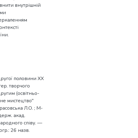
овнити внутрішній
ими
зеркаленням
онтексті
їни.
 другої половини ХХ
стер. творчого
другим (освітньо-
чне мистецтво"
расовська Л.О. ; М-
держ. акад.
народного співу. —
огр.: 26 назв.