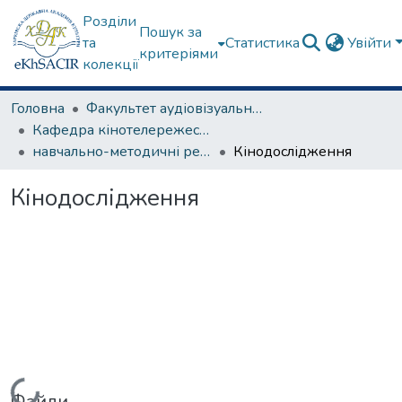
Розділи
Пошук за
та
Статистика
Увійти
критеріями
колекції
Головна
Факультет аудіовізуального мистецтва
Кафедра кінотелережесури та сценарної майстерності
навчально-методичні рекомендації, програми дисциплін
Кінодослідження
Кінодослідження
Вантажиться...
Файли