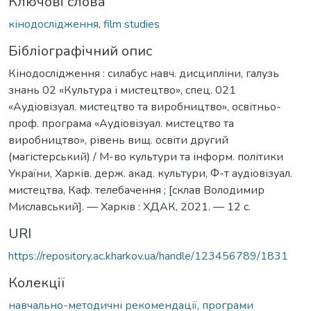
Ключові слова
кінодослідження
,
film studies
Бібліографічний опис
Кінодослідження : силабус навч. дисципліни, галузь
знань 02 «Культура і мистецтво», спец. 021
«Аудіовізуал. мистецтво та виробництво», освітньо-
проф. програма «Аудіовізуал. мистецтво та
виробництво», рівень вищ. освіти другий
(магістерський) / М-во культури та інформ. політики
України, Харків. держ. акад. культури, Ф-т аудіовізуал.
мистецтва, Каф. телебачення ; [склав Володимир
Миславський]. — Харків : ХДАК, 2021. — 12 с.
URI
https://repository.ac.kharkov.ua/handle/123456789/1831
Колекції
навчально-методичні рекомендації, програми