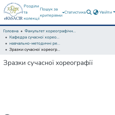
Розділи
Пошук за
та
Статистика
Увійти
критеріями
колекції
Головна
Факультет хореографічного мистецтва
Кафедра сучасної хореографії та спортивно-оздоровчих технологій
навчально-методичні рекомендації, програми дисциплін
Зразки сучасної хореографії
Зразки сучасної хореографії