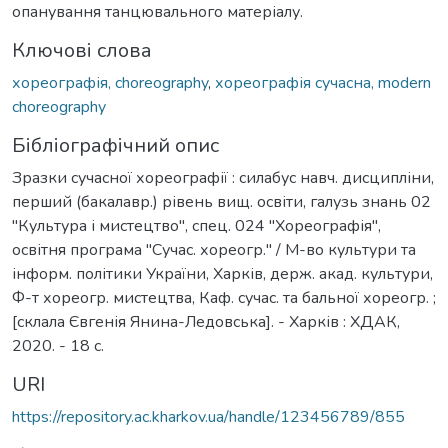
опанування танцювального матеріалу.
Ключові слова
хореографія, choreography
,
хореографія сучасна, modern
choreography
Бібліографічний опис
Зразки сучасної хореографії : силабус навч. дисципліни,
перший (бакалавр.) рівень вищ. освіти, галузь знань 02
"Культура і мистецтво", спец. 024 "Хореографія",
освітня програма "Сучас. хореогр." / М-во культури та
інформ. політики України, Харків, держ. акад. культури,
Ф-т хореогр. мистецтва, Каф. сучас. та бальної хореогр. ;
[склала Євгенія Янина-Ледовська]. - Харків : ХДАК,
2020. - 18 с.
URI
https://repository.ac.kharkov.ua/handle/123456789/855