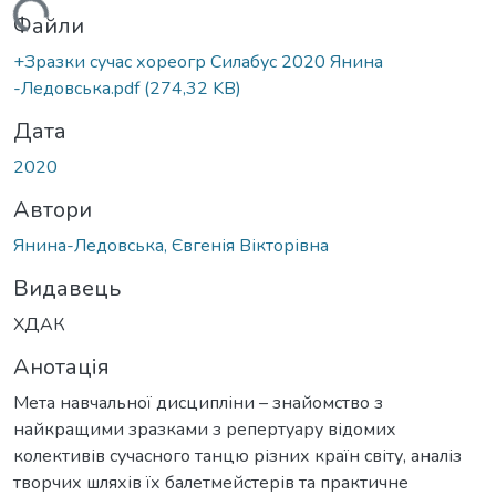
ажиться...
Файли
+Зразки сучас хореогр Силабус 2020 Янина
-Ледовська.pdf
(274,32 KB)
Дата
2020
Автори
Янина-Ледовська, Євгенія Вікторівна
Видавець
ХДАК
Анотація
Мета навчальної дисципліни – знайомство з
найкращими зразками з репертуару відомих
колективів сучасного танцю різних країн світу, аналіз
творчих шляхів їх балетмейстерів та практичне