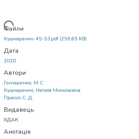
антажиться...
Файли
Кушнаренко-45-53.pdf
(259,65 KB)
Дата
2020
Автори
Гончаренко, М. С.
Кушнаренко, Наталя Миколаївна
Прасол, С. Д.
Видавець
ХДАК
Анотація