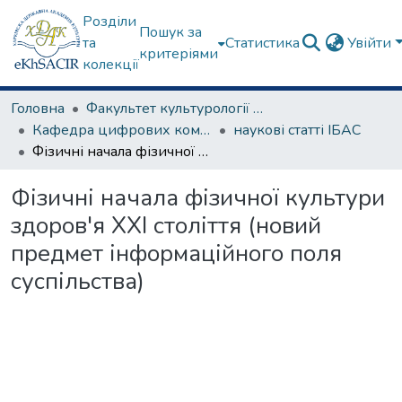
Розділи
Пошук за
та
Статистика
Увійти
критеріями
колекції
Головна
Факультет культурології та соціальних комунікацій
Кафедра цифрових комунікацій та інформаційних технологій
наукові статті ІБАС
Фізичні начала фізичної культури здоров'я ХХІ століття (новий предмет інформаційного поля суспільства)
Фізичні начала фізичної культури
здоров'я ХХІ століття (новий
предмет інформаційного поля
суспільства)