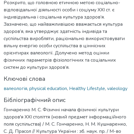
Розкрито, що головною етичною метою соціально-
відповідальної діяльності особи і соціуму XXI ст. є
індивідуальна і соціальна культура здоров’я.
Зазначено, що найважливішою вважається культура
здоров’я, яка утверджує здатність індивіда та
суспільства виробляти, раціонально використовувати
вільну енергію особи суспільства в ціннісних
орієнтирах валеології. Долучено метод оцінки
фізичних параметрів фізіологічних та соціальних
систем до культури здоров’я.
Ключові слова
валеологія
,
physical education
,
Healthy Lifestyle
,
valeology
Бібліографічний опис
Гончаренко М. С. Фізичні начала фізичної культури
здоров'я ХХІ століття (новий предмет інформаційного
поля суспільства) / М. С. Гончаренко, Н. М. Кушнаренко,
С. Д. Прасол // Культура України : зб. наук. пр. / М-во