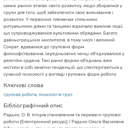
самих ранніх етапах свого розвитку, люди збиралися у
групи для того, щоб забезпечити своє виживання і
розвиток. У первісних племенах спільними
ритуальними діями та танцями відмічали важливі події,
що супроводжувалися культовими обрядами. Багато
давньогрецьких мислителів, в тому числі і великий
Сократ, вдавалися до групових форм
філософствування, середньовічні ченці об'єднувалися у
релігійні ордена. Такі ранні форми об'єднань вже
містили в собі зачатки тенденцій, що спестерігаються у
сучасній психології у вигляді групових форм роботи.
Ключові слова
групова робота
,
психологія груп
Бібліографічний опис
Радько, О. В. Історія становлення та переваги групової
роботи [Електронний ресурс] / Радько Ольга Василівна