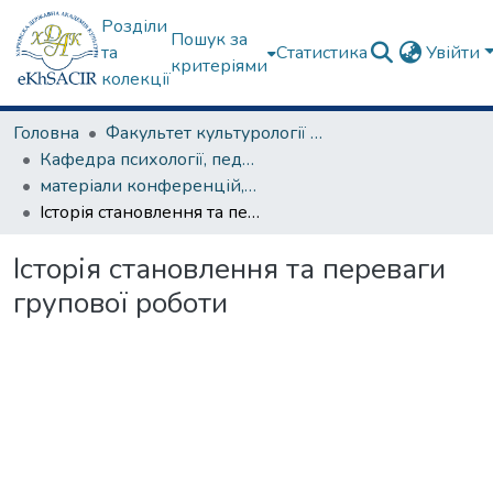
Розділи
Пошук за
та
Статистика
Увійти
критеріями
колекції
Головна
Факультет культурології та соціальних комунікацій
Кафедра психології, педагогіки та філології
матеріали конференцій, семінарів, круглих столів та ін.
Історія становлення та переваги групової роботи
Історія становлення та переваги
групової роботи