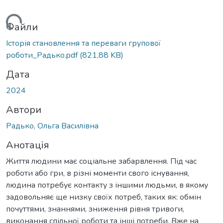
ажиться...
Файли
Історія становлення та переваги групової
роботи_Радько.pdf
(821,88 KB)
Дата
2024
Автори
Радько, Ольга Василівна
Анотація
Життя людини має соціальне забарвлення. Під час
роботи або гри, в різні моменти свого існування,
людина потребує контакту з іншими людьми, в якому
задовольняє ще низку своїх потреб, таких як: обмін
почуттями, знаннями, зниження рівня тривоги,
виконання спільної роботи та інші потреби. Вже на