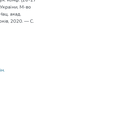
аук. конф. (26-27
 України, М-во
Нац. акад.
рків, 2020. — C.
5
ін.