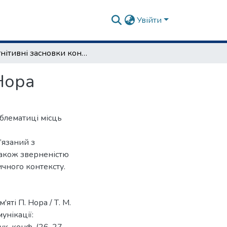
Увійти
Когнітивні засновки концепції місць пам'яті П. Нора
 Нора
блематиці місць
’язаний з
 також зверненістю
чного контексту.
яті П. Нора / Т. М.
мунікації: