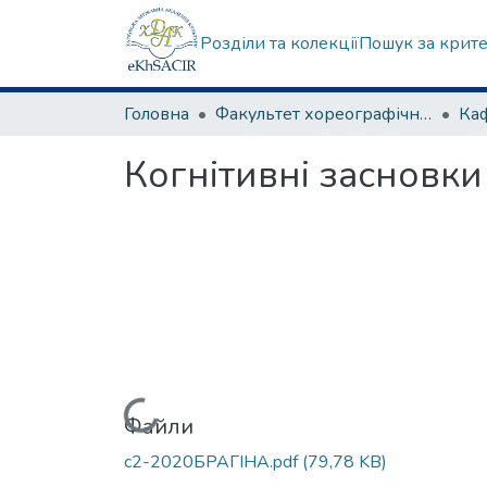
Розділи та колекції
Пошук за крит
Головна
Факультет хореографічного мистецтва
Когнітивні засновки 
Вантажиться...
Файли
c2-2020БРАГІНА.pdf
(79,78 KB)