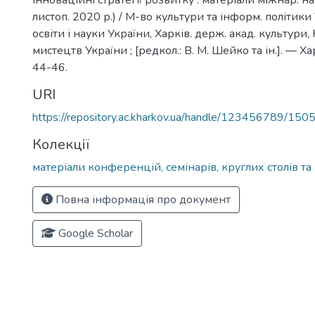
інноваційні стратегії розвитку : матеріали міжнар. н
листоп. 2020 р.) / М-во культури та інформ. політики
освіти і науки України, Харків. держ. акад. культури, 
мистецтв України ; [редкол.: В. М. Шейко та ін.]. — Ха
44-46.
URI
https://repository.ac.kharkov.ua/handle/123456789/150
Колекції
матеріали конференцій, семінарів, круглих столів та 
Повна інформація про документ
Google Scholar