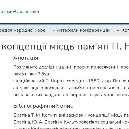
еріями
Статистика
Кафедра народної хореографії та теорії танцю
матеріали конференцій, семінарів, круглих столів та ін.
концепції місць пам'яті П.
Анотація
Розглянуто дослідницький проєкт, присвячений про
пам’яті, який був
зініційований П. Нора в середині 1980-х рр. Він пов
актуалізацією досліджень пам’яті та ментальності, а
пізнавальних завдань до широкого культурно-істори
Бібліографічний опис
Брагіна Т. М. Когнітивні засновки концепції місць пам'
Брагіна, Ю. А. Брагін // Культурологія та соціальні ко