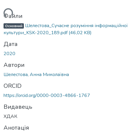
ься...
Файли
Шелестова_Сучасне розуміння інформаційної
Основний
культури_KSK-2020_189.pdf
(46,02 KB)
Дата
2020
Автори
Шелестова, Анна Миколаївна
ORCID
https://orcid.org/0000-0003-4866-1767
Видавець
ХДАК
Анотація