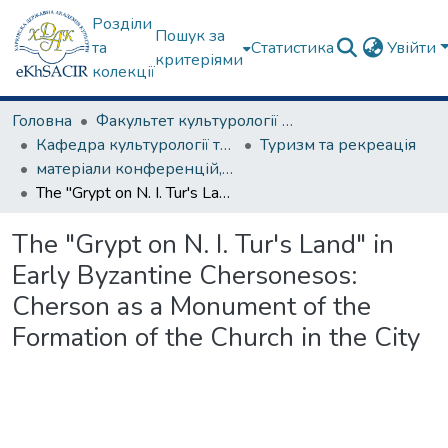
Розділи
Пошук за
та
Статистика
Увійти
критеріями
колекції
Головна
Факультет культурології та соціальних комунікацій
Кафедра культурології та музеєзнавства
Туризм та рекреація
матеріали конференцій, семінарів, круглих столів та ін.
The "Grypt on N. I. Tur's Land" in Early Byzantine Chersonesos: Cherson as a Monument of the Formation of the Church in the City
The "Grypt on N. I. Tur's Land" in
Early Byzantine Chersonesos:
Cherson as a Monument of the
Formation of the Church in the City