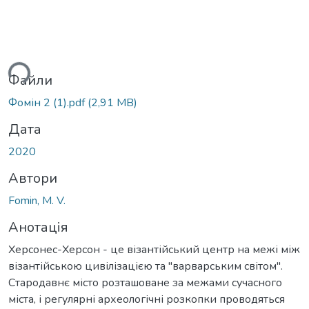
ься...
Файли
Фомін 2 (1).pdf
(2,91 MB)
Дата
2020
Автори
Fomin, M. V.
Анотація
Херсонес-Херсон - це візантійський центр на межі між
візантійською цивілізацією та "варварським світом".
Стародавнє місто розташоване за межами сучасного
міста, і регулярні археологічні розкопки проводяться