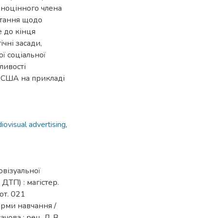
вноцінного члена
питання щодо
 до кінця
чні засади,
ї соціальної
ливості
и США на прикладі
ovisual advertising
,
овізуальної
ДТП) : магістер.
от. 021
орми навчання /
чова ; рец. Л. В.