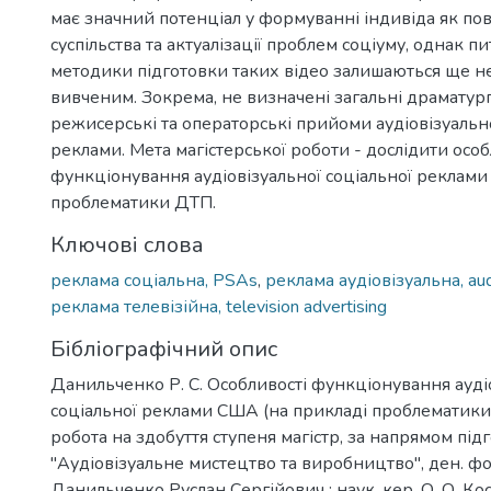
має значний потенціал у формуванні індивіда як по
суспільства та актуалізації проблем соціуму, однак 
методики підготовки таких відео залишаються ще не
вивченим. Зокрема, не визначені загальні драматургі
режисерські та операторські прийоми аудіовізуально
реклами. Мета магістерської роботи - дослідити особ
функціонування аудіовізуальної соціальної реклам
проблематики ДТП.
Ключові слова
реклама соціальна, PSAs
,
реклама аудіовізуальна, audi
реклама телевізійна, television advertising
Бібліографічний опис
Данильченко Р. С. Особливості функціонування ауді
соціальної реклами США (на прикладі проблематики 
робота на здобуття ступеня магістр, за напрямом підг
"Аудіовізуальне мистецтво та виробництво", ден. ф
Данильченко Руслан Сергійович ; наук. кер. О. О. Коса