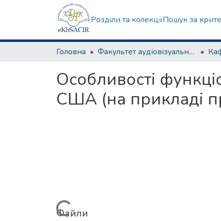
Розділи та колекції
Пошук за крит
Головна
Факультет аудіовізуального мистецтва
Особливості функціо
США (на прикладі 
Файли