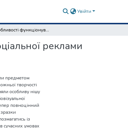
Увійти
Особливості функціонування аудіовізуальної соціальної реклами США (на прикладі проблематики ДТП)
оціальної реклами
али предметом
дожньої творчості
няли особливу нішу
іовізуальної
тепер повноцінний
 зразки
позмагатись із
в сучасних умовах