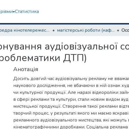
еріями
Статистика
Кафедра кінотелережесури та сценарної майстерності
магістерські роботи (кафедра кінотелережисури та сценарної майстерності)
нування аудіовізуальної с
проблематики ДТП)
Анотація
Досить довгий час аудіовізуальну рекламу не вваж
наукового дослідження, не вбачаючи в ній ознак ху
чи культурної продукції. Але наразі відеороліки зай
в сфері реклами та культури, стали новим видом ауд
мистецької продукції. Створення такої реклами від
творчий процес, у результаті якого ми маємо яскраві
рекламного аудіовізуального мистецтва, які можуть 
кінематографічними доробками. Соціальна реклама 