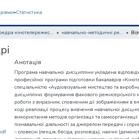
еріями
Статистика
Кафедра кінотелережесури та сценарної майстерності
навчально-методичні рекомендації, програми дисциплін
Віз
дрі
Анотація
Програма навчальної дисципліни укладена відповідн
професійної програми підготовки бакалаврів «Кінот
спеціальністю «Аудіовізуальне мистецтво та виробн
дисципліни: формування фахового режисерського м
роботи з виразним, сповненим дії зображенням в ек
ході реалізації процесу вивчення навчальної дисци
використання методів організації та самоорганізації
пізнавальної діяльності за джерелом передачі і спр
pdf
– словесні (лекція, бесіда, розповідь), наочні (демонс