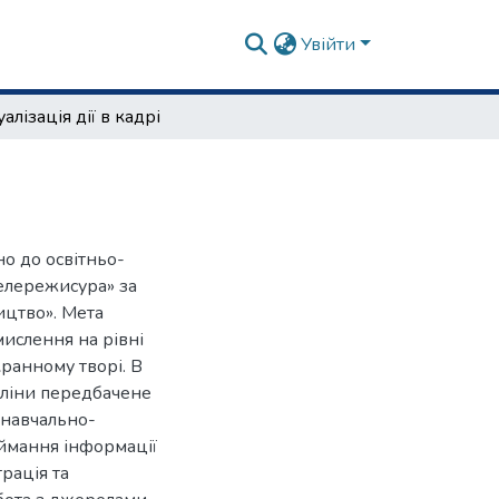
Увійти
уалізація дії в кадрі
о до освітньо-
елережисура» за
ицтво». Мета
ислення на рівні
ранному творі. В
пліни передбачене
 навчально-
иймання інформації
трація та