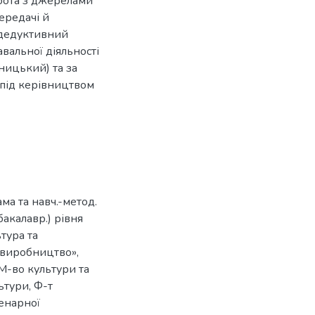
обота з джерелами
передачі й
 дедуктивний
авальної діяльності
ницький) та за
під керівництвом
ама та навч.-метод.
акалавр.) рівня
тура та
 виробництво»,
М-во культури та
ьтури, Ф-т
ценарної