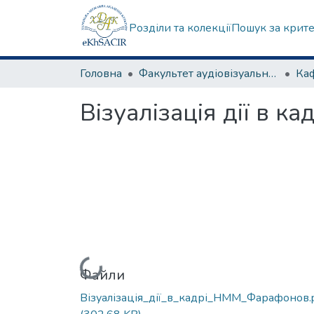
Розділи та колекції
Пошук за крит
Головна
Факультет аудіовізуального мистецтва
Візуалізація дії в ка
Вантажиться...
Файли
Візуалізація_дії_в_кадрі_НММ_Фарафонов.