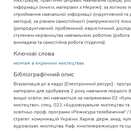
ілюстрація), практичні (вправи, навчальна праця), р
інформації (книги, матеріали з Мережі); за логікою 
сприймання навчальної інформації (індуктивний та
методи); за рівнем самостійності (напруженості) пізн
(репродуктивний, проблемний, евристичний, дослід
ступенем керівництва навчальною роботою (робота 
викладача та самостійна робота студента).
Ключові слова
монтаж в екранних мистецтвах
Бібліографічний опис
Візуалізація дії в кадрі [Електронний ресурс] : прогр
матеріали для здобувачів 2 року навчання першого (б
вищої освіти, які навчаються за напрямками 02 «Куль
мистецтво», спец. 021 «Аудіовізуальне мистецтво та
освітньо-проф. програми «Режисура телебачення" / 
стратег. комунікацій України, Харків. держ. акад. кул
аудіовізуал. мистецтва, Каф. кінотелережисури та с