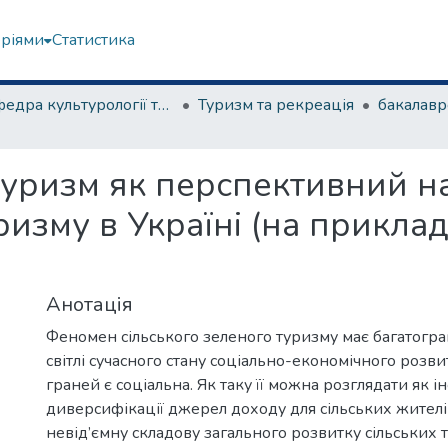
еріями
Статистика
Кафедра культурології та музеєзнавства
Туризм та рекреація
туризм як перспективний н
ризму в Україні (на приклад
Анотація
Феномен сільського зеленого туризму має багатогра
світлі сучасного стану соціально-економічного розви
граней є соціальна. Як таку її можна розглядати як і
диверсифікації джерел доходу для сільських жителів
невід’ємну складову загального розвитку сільських 