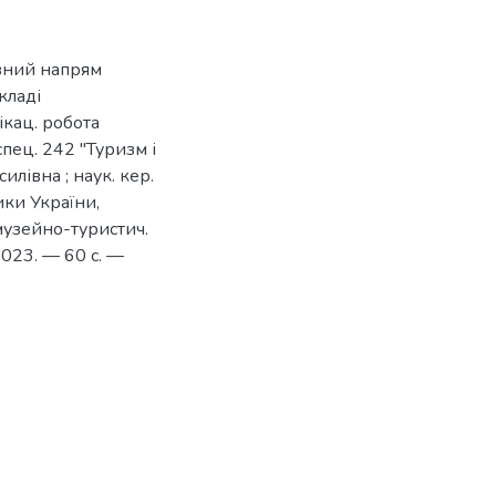
ивний напрям
кладі
ікац. робота
спец. 242 "Туризм і
лівна ; наук. кер.
ики України,
 музейно-туристич.
2023. — 60 с. —
3