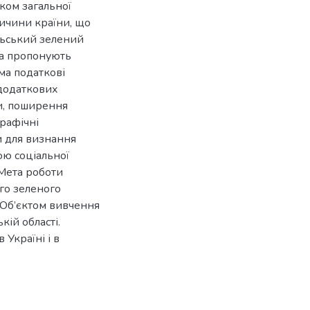
ком загальної
причини країни, що
льський зелений
та пропонують
ма податкові
 додаткових
и, поширення
графічні
и для визнання
ю соціальної
 Мета роботи
го зеленого
. Об’єктом вивчення
кій області.
Україні і в