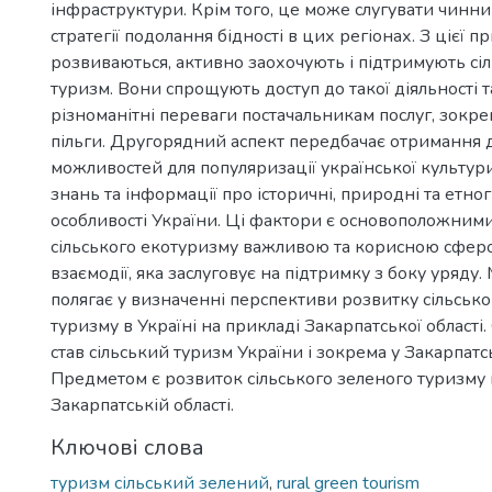
інфраструктури. Крім того, це може слугувати чинни
стратегії подолання бідності в цих регіонах. З цієї 
розвиваються, активно заохочують і підтримують сі
туризм. Вони спрощують доступ до такої діяльності 
різноманітні переваги постачальникам послуг, зокре
пільги. Другорядний аспект передбачає отримання
можливостей для популяризації української культур
знань та інформації про історичні, природні та етно
особливості України. Ці фактори є основоположним
сільського екотуризму важливою та корисною сферо
взаємодії, яка заслуговує на підтримку з боку уряду.
полягає у визначенні перспективи розвитку сільсько
туризму в Україні на прикладі Закарпатської області
став сільський туризм України і зокрема у Закарпатсь
Предметом є розвиток сільського зеленого туризму в 
Закарпатській області.
Ключові слова
туризм сільський зелений
,
rural green tourism