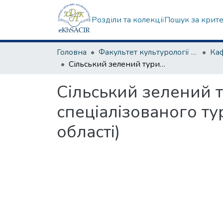
Розділи та колекції
Пошук за крит
Головна
Факультет культурології та соціальних комунікацій
Сільський зелений туризм як перспективний напрям розвитку спеціалізованого туризму в Україні (на прикладі Закарпатської області)
Сільський зелений 
спеціалізованого ту
області)
Вантажиться...