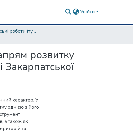
Увійти
бакалаврські роботи (туризм та рекреація)
апрям розвитку
і Закарпатської
нний характер. У
тку однією з його
нструмент
, а також як
територій та