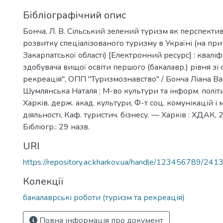
Бібліографічний опис
Бонча, Л. В. Сільський зелений туризм як перспект
розвитку спеціалізованого туризму в Україні (на при
Закарпатської області) [Електронний ресурс] : кваліф
здобувача вищої освіти першого (бакалавр.) рівня зі 
рекреація", ОПП "Туризмознавство" / Бонча Ліана Васи
Шумлянська Наталя ; М-во культури та інформ. політ
Харків. держ. акад. культури, Ф-т соц. комунікацій і
діяльності, Каф. туристич. бізнесу. — Харків : ХДАК, 
Бібліогр.: 29 назв.
URI
https://repository.ac.kharkov.ua/handle/123456789/241
Колекції
бакалаврські роботи (туризм та рекреація)
Повна інформація про документ