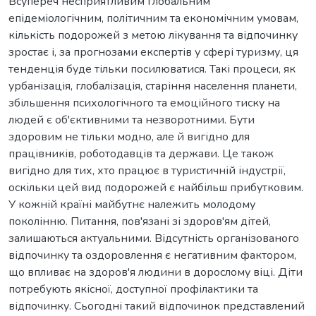
Всупереч несприятливим глобальним
епідеміологічним, політичним та економічним умовам,
кількість подорожей з метою лікування та відпочинку
зростає і, за прогнозами експертів у сфері туризму, ця
тенденція буде тільки посилюватися. Такі процеси, як
урбанізація, глобалізація, старіння населення планети,
збільшення психологічного та емоційного тиску на
людей є об'єктивними та незворотними. Бути
здоровим не тільки модно, але й вигідно для
працівників, роботодавців та держави. Це також
вигідно для тих, хто працює в туристичній індустрії,
оскільки цей вид подорожей є найбільш прибутковим.
У кожній країні майбутнє належить молодому
поколінню. Питання, пов'язані зі здоров'ям дітей,
залишаються актуальними. Відсутність організованого
відпочинку та оздоровлення є негативним фактором,
що впливає на здоров'я людини в дорослому віці. Діти
потребують якісної, доступної профілактики та
відпочинку. Сьогодні такий відпочинок представлений