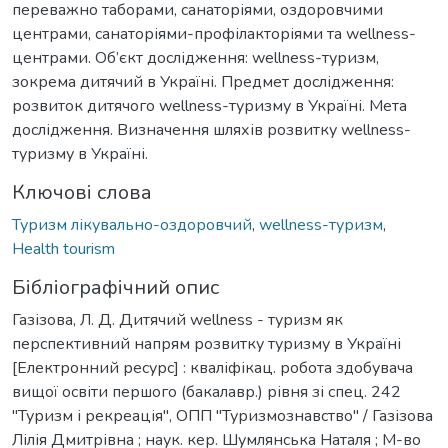
переважно таборами, санаторіями, оздоровчими
центрами, санаторіями-профілакторіями та wellness-
центрами. Об’єкт дослідження: wellness-туризм,
зокрема дитячий в Україні. Предмет дослідження:
розвиток дитячого wellness-туризму в Україні. Мета
дослідження. Визначення шляхів розвитку wellness-
туризму в Україні.
Ключові слова
Туризм лікувально-оздоровчий
,
wellness-туризм
,
Health tourism
Бібліографічний опис
Газізова, Л. Д. Дитячий wellness - туризм як
перспективний напрям розвитку туризму в Україні
[Електронний ресурс] : кваліфікац. робота здобувача
вищої освіти першого (бакалавр.) рівня зі спец. 242
"Туризм і рекреація", ОПП "Туризмознавство" / Газізова
Лілія Дмитрівна ; наук. кер. Шумлянська Наталя ; М-во