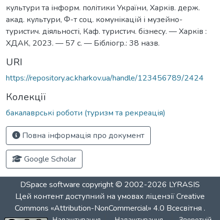
культури та інформ. політики України, Харків. держ.
акад. культури, Ф-т соц. комунікацій і музейно-
туристич. діяльності, Каф. туристич. бізнесу. — Харків :
ХДАК, 2023. — 57 с. — Бібліогр.: 38 назв.
URI
https://repository.ac.kharkov.ua/handle/123456789/2424
Колекції
бакалаврські роботи (туризм та рекреація)
Повна інформація про документ
Google Scholar
DSpace software
copyright © 2002-2026
LYRASIS
Цей контент доступний на умовах ліцензії
Creative
Commons «Attribution-NonCommercial» 4.0 Всесвітня
.
Налаштування
Налаштування
Зворотній