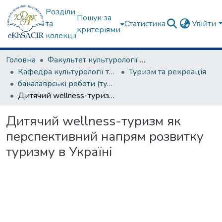
Розділи
Пошук за
та
Статистика
Увійти
критеріями
колекції
Головна
Факультет культурології та соціальних комунікацій
Кафедра культурології та музеєзнавства
Туризм та рекреація
бакалаврські роботи (туризм та рекреація)
Дитячий wellness-туризм як перспективний напрям розвитку туризму в Україні
Дитячий wellness-туризм як
перспективний напрям розвитку
туризму в Україні