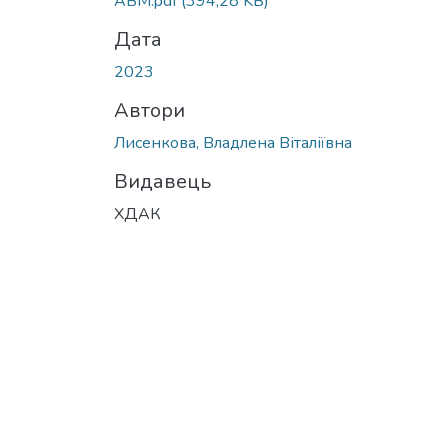
АВМ.pdf
(394,28 KB)
Дата
2023
Автори
Лисенкова, Владлена Віталіївна
Видавець
ХДАК