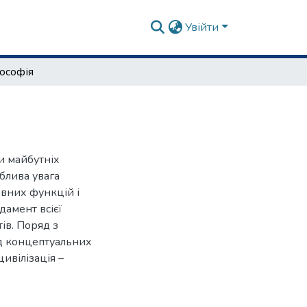
Увійти
ософія
и майбутніх
облива увага
овних функцій і
дамент всієї
ів. Поряд з
яд концептуальних
ивілізація –