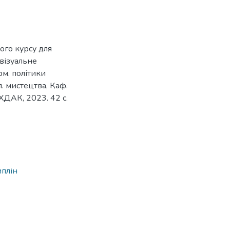
ого курсу для
візуальне
рм. політики
л. мистецтва, Каф.
 ХДАК, 2023. 42 с.
4
иплін