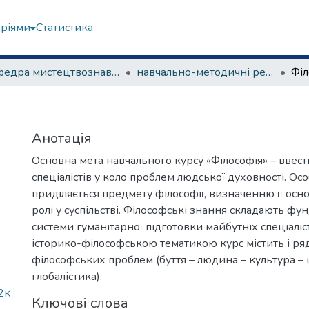
еріями
Статистика
Кафедра мистецтвознавства
навчально-методичні рекомендації, програми дисциплін
Філ
Анотація
Основна мета навчального курсу «Філософія» – ввест
спеціалістів у коло проблем людської духовності. Ос
приділяється предмету філософії, визначенню її осн
ролі у суспільстві. Філософські знання складають фун
системи гуманітарної підготовки майбутніх спеціаліст
історико-філософською тематикою курс містить і р
філософських проблем (буття – людина – культура – ц
глобалістика).
2к
Ключові слова