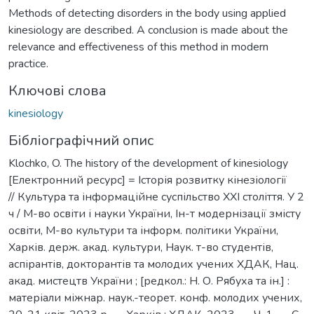
Methods of detecting disorders in the body using applied
kinesiology are described. A conclusion is made about the
relevance and effectiveness of this method in modern
practice.
Ключові слова
kinesiology
Бібліографічний опис
Klochko, O. The history of the development of kinesiology
[Електронний ресурс] = Історія розвитку кінезіології
// Культура та інформаційне суспільство ХХІ століття. У 2
ч / М-во освіти і науки України, Ін-т модернізації змісту
освіти, М-во культури та інформ. політики України,
Харків. держ. акад. культури, Наук. т-во студентів,
аспірантів, докторантів та молодих учених ХДАК, Нац.
акад. мистецтв України ; [редкол.: Н. О. Рябуха та ін.] :
матеріали міжнар. наук.-теорет. конф. молодих учених,