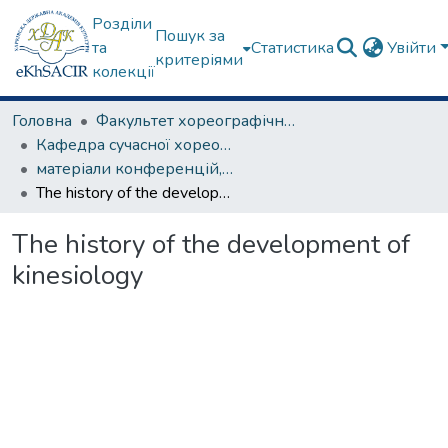
Розділи
Пошук за
та
Статистика
Увійти
критеріями
колекції
Головна
Факультет хореографічного мистецтва
Кафедра сучасної хореографії та спортивно-оздоровчих технологій
матеріали конференцій, семінарів, круглих столів та ін.
The history of the development of kinesiology
The history of the development of
kinesiology