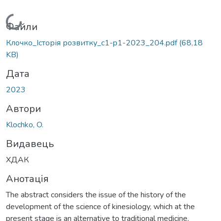
Вантажиться...
Файли
Клочко_Історія розвитку_c1-p1-2023_204.pdf
(68,18
KB)
Дата
2023
Автори
Klochko, O.
Видавець
ХДАК
Анотація
The abstract considers the issue of the history of the
development of the science of kinesiology, which at the
present stage is an alternative to traditional medicine.