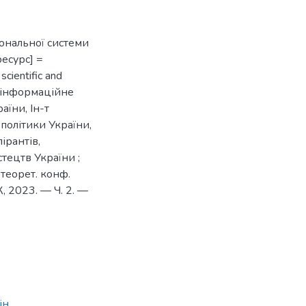
ональної системи
есурс] =
 scientific and
та інформаційне
раїни, Ін-т
 політики України,
пірантів,
тецтв України ;
.-теорет. конф.
, 2023. — Ч. 2. —
1
ін.