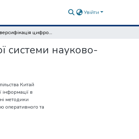
Увійти
Диверсифікація цифрових сервісів національної системи науково-технічної інформації Китаю
ї системи науково-
пільства Китай
 інформації в
ні методики
ою оперативного та