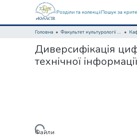
Розділи та колекції
Пошук за крит
Головна
Факультет культурології та соціальних комунікацій
Диверсифікація циф
технічної інформаці
Вантажиться...
Файли