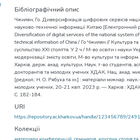
f
Бібліографічний опис
Чжилян, Го. Диверсифікація цифрових сервісів наці
науково-технічної інформації Китаю [Електронний р
Diversification of digital services of the national system of
technical information of China / Го Чжилян // Культура 
суспільство ХХІ століття. У 2 ч / М-во освіти і науки Ук
модернізації змісту освіти, М-во культури та інформ.
Харків. держ. акад. культури, Наук. т-во студентів, ас
докторантів та молодих учених ХДАК, Нац. акад. мис
[редкол.: Н. О. Рябуха та ін.] : матеріали міжнар. наук
молодих учених, 20-21 квіт. 2023 р. — Харків : ХДАК
С. 182-184.
URI
https://repository.ac.kharkov.ua/handle/123456789/249
Колекції
матеріали конференцій, семінарів, круглих столів та 