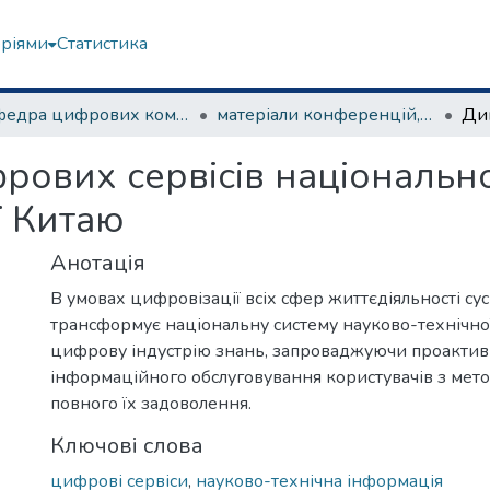
еріями
Статистика
Кафедра цифрових комунікацій та інформаційних технологій
матеріали конференцій, семінарів, круглих столів та ін.
рових сервісів національно
ї Китаю
Анотація
В умовах цифровізації всіх сфер життєдіяльності сус
трансформує національну систему науково-технічної
цифрову індустрію знань, запроваджуючи проактив
інформаційного обслуговування користувачів з мет
повного їх задоволення.
Ключові слова
цифрові сервіси
,
науково-технічна інформація