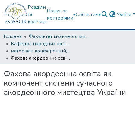
Розділи
Пошук за
та
Статистика
Увійти
критеріями
колекції
Головна
Факультет музичного мистецтва
Кафедра народних інструментів
матеріали конференцій, семінарів, круглих столів та ін.
Фахова акордеонна освіта як компонент системи сучасного акордеонного мистецтва України
Фахова акордеонна освіта як
компонент системи сучасного
акордеонного мистецтва України