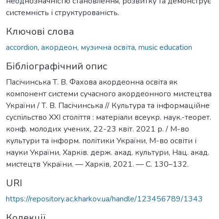
неоднозначністю становлення, розвитку та демонструє
системність і структурованість.
Ключові слова
accordion
,
акордеон
,
музична освіта
,
music education
Бібліографічний опис
Пасічинська Т. В. Фахова акордеонна освіта як
компонент системи сучасного акордеонного мистецтва
України / Т. В. Пасічинська // Культура та інформаційне
суспільство ХХІ століття : матеріали всеукр. наук.-теорет.
конф. молодих учених, 22-23 квіт. 2021 р. / М-во
культури та інформ. політики України, М-во освіти і
науки України, Харків. держ. акад. культури, Нац. акад.
мистецтв України. — Харків, 2021. — С. 130–132.
URI
https://repository.ac.kharkov.ua/handle/123456789/1343
Колекції