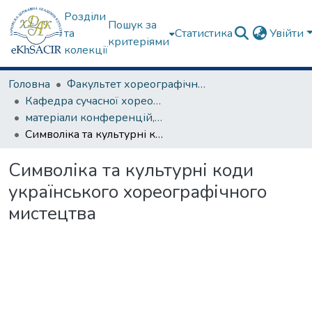
Розділи
Пошук за
та
Статистика
Увійти
критеріями
колекції
Головна
Факультет хореографічного мистецтва
Кафедра сучасної хореографії та спортивно-оздоровчих технологій
матеріали конференцій, семінарів, круглих столів та ін.
Символіка та культурні коди українського хореографічного мистецтва
Символіка та культурні коди
українського хореографічного
мистецтва