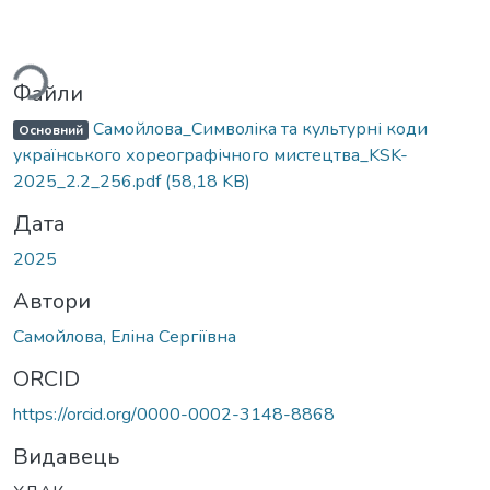
ься...
Файли
Самойлова_Символіка та культурні коди
Основний
українського хореографічного мистецтва_KSK-
2025_2.2_256.pdf
(58,18 KB)
Дата
2025
Автори
Самойлова, Еліна Сергіївна
ORCID
https://orcid.org/0000-0002-3148-8868
Видавець