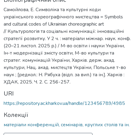
Самойлова, Е. Символіка та культурні коди
українського хореографічного мистецтва = Symbols
and cultural codes of Ukrainian choreographic art
// Культурологія та соціальні комунікації: інноваційні
стратегії розвитку. У 2 ч. : матеріали міжнар. наук. конф.
(20–21 листоп. 2025 р.) / М-во освіти і науки України,
Ін-т модернізації змісту освіти, М-во культури та
стратег. комунікацій України, Харків. держ. акад.
культури, Нац. акад. мистецтв України, Польське т-во
наук ; [редкол.: Н. Рябуха (відп. за вип.) та ін.]. Харків :
ХДАК, 2025. Ч. 2. С. 256-257.
URI
https://repository.ac.kharkov.ua/handle/123456789/4985
Колекції
матеріали конференцій, семінарів, круглих столів та ін.