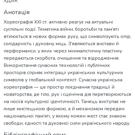
ХДАК
Анотація
Хореографія XXI ст. активно реагує на актуальні
суспільні події. Тематика війни, боротьби та пам’яті
втілюється в нових формах руху, що символізують опір,
солідарність і духовну міць. З’являються вистави й
перформанси, у яких через мінімалістичну пластику
передаються скорбота, очищення та відродження.
Використання сучасних технологій і публічних
просторів сприяє інтеграції українських культурних
символів у глобальний контекст. Сучасна українська
хореографія — це простір поєднання традиції й
новаторства, де тіло, рух і сценічна дія перетворюються
на носіїв культурної ідентичності. Танець виступає не
лише мистецькою формою, а й механізмом передачі
національної пам’яті, у якому кожен жест стає знаком
свободи, єдності та духовної сили українського народу.
Бібліографічний опис