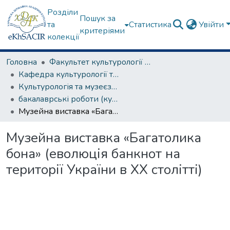
Розділи
Пошук за
та
Статистика
Увійти
критеріями
колекції
Головна
Факультет культурології та соціальних комунікацій
Кафедра культурології та музеєзнавства
Культурологія та музеєзнавство
бакалаврські роботи (культурологія та музеєзнавство)
Музейна виставка «Багатолика бона» (еволюція банкнот на території України в ХХ столітті)
Музейна виставка «Багатолика
бона» (еволюція банкнот на
території України в ХХ столітті)