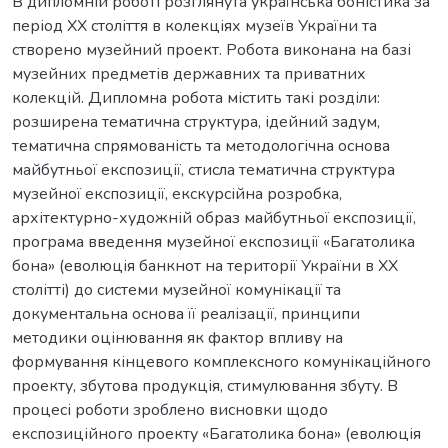
В дипломній роботі розглянута українська боністика за
період ХХ століття в колекціях музеїв України та
створено музейний проект. Робота виконана на базі
музейних предметів державних та приватних
колекцій. Дипломна робота містить такі розділи:
розширена тематична структура, ідейний задум,
тематична спрямованість та методологічна основа
майбутньої експозиції, стисла тематична структура
музейної експозиції, екскурсійна розробка,
архітектурно-художній образ майбутньої експозиції,
програма введення музейної експозиції «Багатолика
бона» (еволюція банкнот на території України в ХХ
столітті) до системи музейної комунікації та
документальна основа її реалізації, принципи
методики оцінювання як фактор впливу на
формування кінцевого комплексного комунікаційного
проекту, збутова продукція, стимулювання збуту. В
процесі роботи зроблено висновки щодо
експозиційного проекту «Багатолика бона» (еволюція