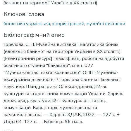
банкнот на території України в ХХ столітті).
Ключові слова
боністика українська
,
історія грошей
,
музейні виставки
Бібліографічний опис
Горєлова, Є. П. Музейна виставка «Багатолика бона»
(еволюція банкнот на території України в ХХ столітті)
[Електронний ресурс] : кваліфікац. робота на здобуття
освітнього ступеня "бакалавр", спец. 027
"Музеєзнавство, пам’яткознавство", ОПП «Музейно-
екскурсійна діяльність» / Горєлова Євгенія Павлівна ;
наук. кер. Шандра Ірина Олександрівна, ; М-во
культури та стратегічних комунікацій України, Харків.
держ. акад. культури, Ф-т культурології та соц.
комунікацій, Каф. історії, музеєзнавства та
пам'яткознавства. — Харків : ХДАК, 2022. — 127 с. +
Дод.: 64-127 с. — Бібліогр.: 96 назв.