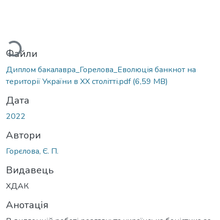
антажиться...
Файли
Диплом бакалавра_Горелова_Еволюція банкнот на
території України в ХХ столітті.pdf
(6,59 MB)
Дата
2022
Автори
Горєлова, Є. П.
Видавець
ХДАК
Анотація