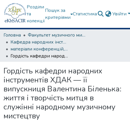
Розділи
Пошук за
та
Статистика
Увійти
критеріями
колекції
Головна
Факультет музичного мистецтва
Кафедра народних інструментів
матеріали конференцій, семінарів, круглих столів та ін.
Гордість кафедри народних інструментів ХДАК — її випускниця Валентина Біленька: життя і творчість митця в служінні народному музичному мистецтву
Гордість кафедри народних
інструментів ХДАК — її
випускниця Валентина Біленька:
життя і творчість митця в
служінні народному музичному
мистецтву