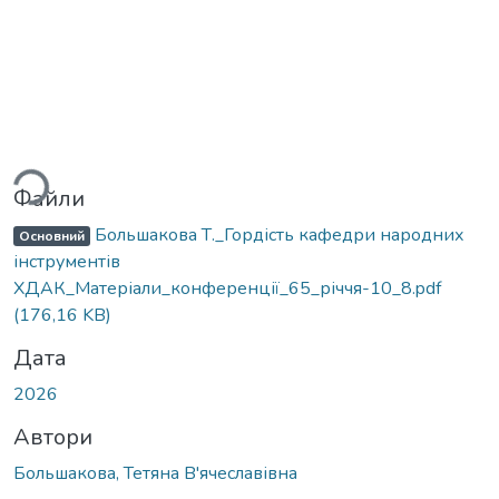
ться...
Файли
Большакова Т._Гордість кафедри народних
Основний
інструментів
ХДАК_Матеріали_конференції_65_річчя-10_8.pdf
(176,16 KB)
Дата
2026
Автори
Большакова, Тетяна В'ячеславівна