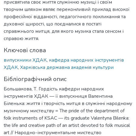
присвятила своє життя служінню музиці і своїм
творчим шляхом являє переконливий приклад високої
професійної відданості, педагогічного покликання та
духовної щирості, що поєдналися в постаті
справжнього митця, для якого музика стала сенсом і
справою життя.
Ключові слова
випускники ХДАК
,
кафедра народних інструментів
ХДАК
,
Харківська державна академія культури
Бібліографічний опис
Большакова, Т. Гордість кафедри народних
інструментів ХДАК — її випускниця Валентина
Біленька: життя і творчість митця в служінні народному
музичному мистецтву = The pride of the department of
folk instruments of KSAC — its graduate Valentyna Bilenka:
the life and creative path of an artist devoted to folk musical
art // Народно-інструментальне мистецтво