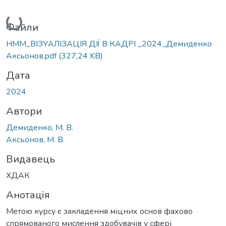
Вантажиться...
Файли
НММ_ВІЗУАЛІЗАЦІЯ ДІЇ В КАДРІ _2024_Демиденко
Аксьонов.pdf
(327,24 KB)
Дата
2024
Автори
Демиденко, М. В.
Аксьонов, М. В.
Видавець
ХДАК
Анотація
Метою курсу є закладення міцних основ фахово
спрямованого мислення здобувачів у сфері