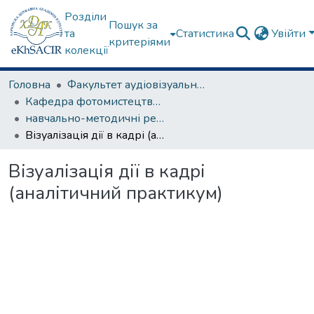
Розділи
Пошук за
та
Статистика
Увійти
критеріями
колекції
Головна
Факультет аудіовізуального мистецтва
Кафедра фотомистецтва та операторської майстерності
навчально-методичні рекомендації, програми дисциплін
Візуалізація дії в кадрі (аналітичний практикум)
Візуалізація дії в кадрі
(аналітичний практикум)