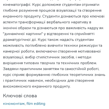
кінематографії. Курс допоможе студентам отримати
глибоке розуміння процесів візуалізації та створення
екранного продукту. Студенти дізнаються про ключові
аспекти трансформації вербального наративу в
іконічні образи та дізнаються про важливість кадру як
"динамічної картини" у відтворенні та сприйнятті
драматургічної дії. Курс також надасть студентам
можливість поглиблено вивчити техніки режисури та
камерної роботи, включаючи створення мотивованої
візуалізації, вибір стилістичних засобів, і методи
вирішення типових творчих та технічних проблем.
Завдяки практичним заняттям та самостійній роботі,
курс сприяє формуванню глибоких теоретичних знань
і практичних навичок, необхідних для створення
високоякісного екранного продукту.
Ключові слова
кіномонтаж
,
film editing