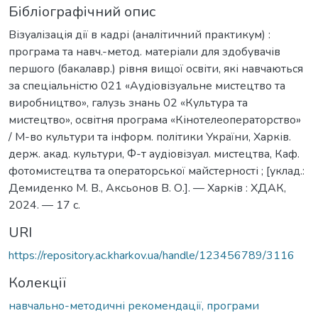
Бібліографічний опис
Візуалізація дії в кадрі (аналітичний практикум) :
програма та навч.-метод. матеріали для здобувачів
першого (бакалавр.) рівня вищої освіти, які навчаються
за спеціальністю 021 «Аудіовізуальне мистецтво та
виробництво», галузь знань 02 «Культура та
мистецтво», освітня програма «Кінотелеоператорство»
/ М-во культури та інформ. політики України, Харків.
держ. акад. культури, Ф-т аудіовізуал. мистецтва, Каф.
фотомистецтва та операторської майстерності ; [уклад.:
Демиденко М. В., Аксьонов В. О.]. — Харків : ХДАК,
2024. — 17 с.
URI
https://repository.ac.kharkov.ua/handle/123456789/3116
Колекції
навчально-методичні рекомендації, програми