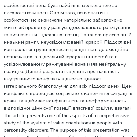
особистостей вона була найбільш ізольованою за
високої значущості. Окрім того, психопатичні
особистості не визначали матеріально забезпечене
життя як провідну у разі усвідомлюваного ранжування
та визначення її ідеальної позиції, а також присвоїли їй
низький ранг у неусвідомлюваній ієрархії. Піддослідні
контрольної групи віднесли цю цінність до емоційно
незначущих, а в ідеальній ієрархії цінностей та в
усвідомлюваному ранжуванні вона мала нейтральну
позицію. Даний результат свідчить про наявність
внутрішнього конфлікту відносно цінності
матеріального благополуччя для всіх піддослідних. Цей
конфлікт є проекцією соціально-економічної ситуації в
країні та відбиває конфліктність та несформованість
відповідної ціннісної позиції, властивої соціуму взагалі.
The article presents one of the aspects of a comprehensive
study of the system of value orientations in people with
personality disorders. The purpose of this presentation was