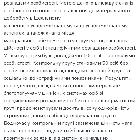
розладами особистості. Метою даного викладу є аналіз
особливостей ціннісного ставлення до матеріального
добробуту в ідеальному
уявленні, в усвідомлюваному та неусвідомлюваному
аспектах, а також аналіз місця
матеріальної забезпеченості у структурі оцінювання
дійсності у осіб зі специфічними розладами особистості.
У зв’язку із цим було досліджено 100 осіб з аномаліями
особистості. Контрольну групу становили 50 осіб без
особистісних аномалій, відповідних основній групі за
соціально-демографічними показниками. Результати
проведеного дослідження цінності «матеріальне
благополуччя» у ціннісних системах осіб зі
специфічними розладами особистості та в нормативній
групі продемонстрували досить високу однорідність
отриманих даних в обох досліджуваних групах.
Водночас у контрольній групі зазначена цінність мала
статус провідної завдяки найбільшій кількості
позитивних зв’язків, а в системі аномальних