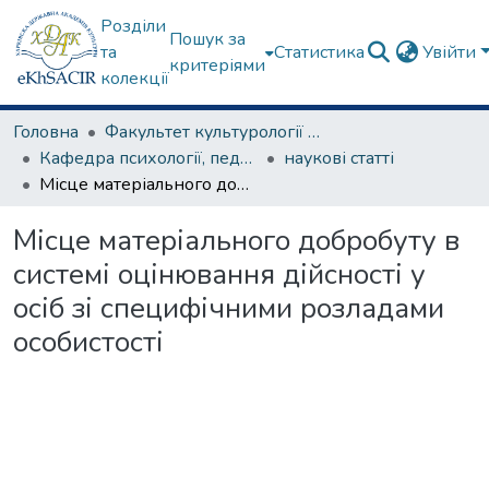
Розділи
Пошук за
та
Статистика
Увійти
критеріями
колекції
Головна
Факультет культурології та соціальних комунікацій
Кафедра психології, педагогіки та філології
наукові статті
Місце матеріального добробуту в системі оцінювання дійсності у осіб зі специфічними розладами особистості
Місце матеріального добробуту в
системі оцінювання дійсності у
осіб зі специфічними розладами
особистості