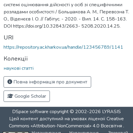
системі оцінювання дійсності у осіб зі специфічними
розладами особистості / Большакова А. М., Перевозна Т.
О., Віденєєв І. О. // Габітус. - 2020. - Вип. 14. С. 158-163.
DOI https://doi.org/10.32843/2663- 5208.2020.14.25.
URI
https://repository.ac.kharkov.ua/handle/123456789/1141
Колекції
наукові статті
Повна інформація про документ
Google Scholar
DSpace software
copyright © 2002-2026
LYRASIS
Цей контент доступний на умовах ліцензії
Creative
Commons «Attribution-NonCommercial» 4.0 Всесвітня
.
Налаштування
Налаштування
Зворотній