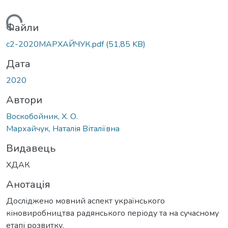
Вантажиться...
Файли
c2-2020МАРХАЙЧУК.pdf
(51,85 KB)
Дата
2020
Автори
Воскобойник, Х. О.
Мархайчук, Наталія Віталіївна
Видавець
ХДАК
Анотація
Досліджено мовний аспект українського
кіновиробництва радянського періоду та на сучасному
етапі розвитку.