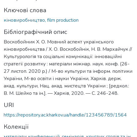
Ключові слова
кіновиробництво, film production
Бібліографічний опис
Воскобойник Х. О. Мовний аспект українського
кіновиробництва / Х. О. Воскобойнік, Н. В. Мархайчук //
Культурологія та соціальні комунікації: інноваційні
стратегії розвитку : матеріали міжнар. наук. конф. (26-
27 листоп. 2020 р.) / М-во культури та інформ. політики
України, М-во освіти і науки України, Харків. держ.
акад. культури, Нац. акад. мистецтв України ; [редкол.:
В. М. Шейко та ін.]. — Харків, 2020. — C. 246-248.
URI
https://repository.ac.kharkov.ua/handle/123456789/1564
Колекції
матеріали конференцій, семінарів, круглих столів та ін.