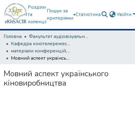
Розділи
Пошук за
та
Статистика
Увійти
критеріями
колекції
Головна
Факультет аудіовізуального мистецтва
Кафедра кінотелережесури та сценарної майстерності
матеріали конференцій, семінарів, круглих столів та ін.
Мовний аспект українського кіновиробництва
Мовний аспект українського
кіновиробництва