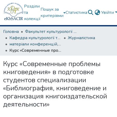
Розділи
Пошук за
та
Статистика
Увійти
критеріями
колекції
Головна
Факультет культурології та соціальних комунікацій
Кафедра культурології та музеєзнавства
Журналістика
матеріали конференцій, семінарів, круглих столів та ін.
Курс «Современные проблемы книговедения» в подготовке студентов специализации «Библиография, книговедение и организация книгоиздательской деятельности»
Курс «Современные проблемы
книговедения» в подготовке
студентов специализации
«Библиография, книговедение и
организация книгоиздательской
деятельности»