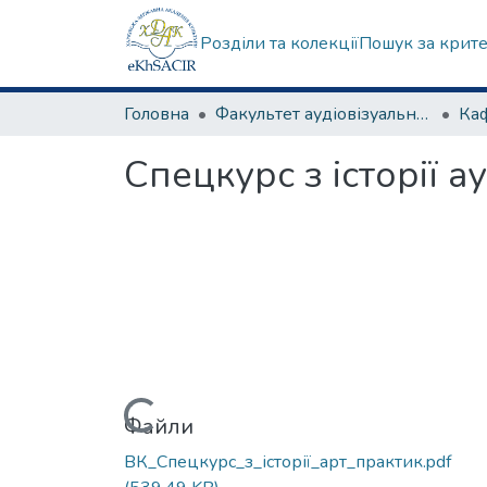
Розділи та колекції
Пошук за крит
Головна
Факультет аудіовізуального мистецтва
Спецкурс з історії 
Вантажиться...
Файли
ВК_Спецкурс_з_історії_арт_практик.pdf