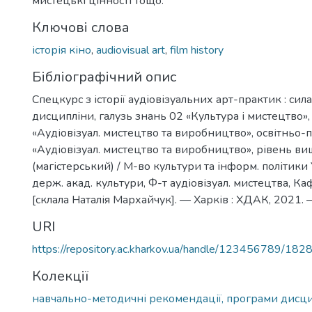
мистецькі цінності тощо.
Ключові слова
історія кіно
,
audiovisual art
,
film history
Бібліографічний опис
Спецкурс з історії аудіовізуальних арт-практик : сила
дисципліни, галузь знань 02 «Культура і мистецтво»,
«Аудіовізуал. мистецтво та виробництво», освітньо-
«Аудіовізуал. мистецтво та виробництво», рівень ви
(магістерський) / М-во культури та інформ. політики 
держ. акад. культури, Ф-т аудіовізуал. мистецтва, Ка
[склала Наталія Мархайчук]. — Харків : ХДАК, 2021. —
URI
https://repository.ac.kharkov.ua/handle/123456789/182
Колекції
навчально-методичні рекомендації, програми дисц