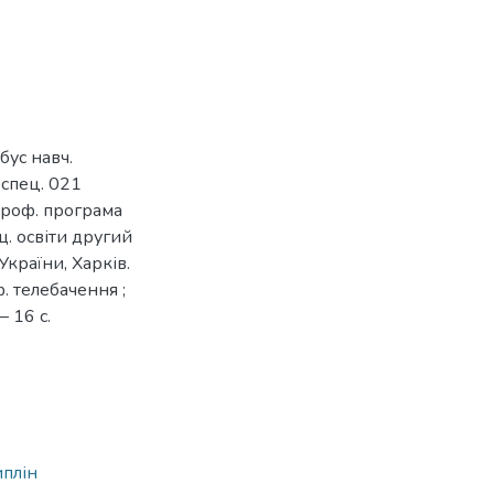
бус навч.
 спец. 021
проф. програма
щ. освіти другий
України, Харків.
ф. телебачення ;
 16 с.
8
иплін