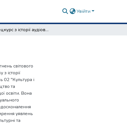
Увійти
Спецкурс з історії аудіовізуальних арт-практик
гнень світового
 з історії
ь 02 "Культура і
цтво та
ої освіти. Вона
зуального
 вдосконалення
ширення уявлень
льтурні та