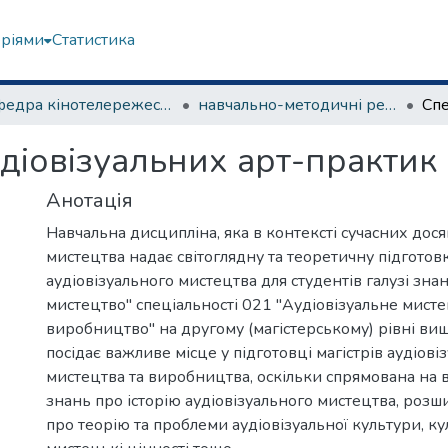
еріями
Статистика
Кафедра кінотелережесури та сценарної майстерності
навчально-методичні рекомендації, програми дисциплін
аудіовізуальних арт-практик
Анотація
Навчальна дисципліна, яка в контексті сучасних дося
мистецтва надає світоглядну та теоретичну підготовку
аудіовізуального мистецтва для студентів галузі знан
мистецтво" спеціальності 021 "Аудіовізуальне мисте
виробництво" на другому (магістерському) рівні вищ
посідає важливе місце у підготовці магістрів аудіові
мистецтва та виробництва, оскільки спрямована на
знань про історію аудіовізуального мистецтва, роз
про теорію та проблеми аудіовізуальної культури, ку