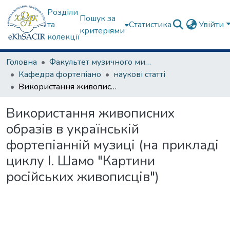
Розділи
Пошук за
та
Статистика
Увійти
критеріями
колекції
Головна
Факультет музичного мистецтва
Кафедра фортепіано
наукові статті
Використання живописних образів в українській фортепіанній музиці (на прикладі циклу І. Шамо "Картини російських живописців")
Використання живописних
образів в українській
фортепіанній музиці (на прикладі
циклу І. Шамо "Картини
російських живописців")