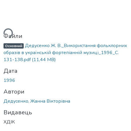
ься...
Файли
Дедусенко Ж. В._Використання фольклорних
Основний
образів в українській фортепіанній музиці_1996_С.
131-138.pdf
(11,44 MB)
Дата
1996
Автори
Дедусенко, Жанна Вікторівна
Видавець
ХДІК