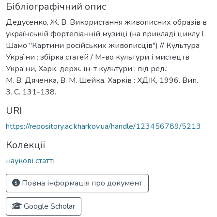
Бібліографічний опис
Дедусенко, Ж. В. Використання живописних образів в
українській фортепіанній музиці (на прикладі циклу І.
Шамо "Картини російських живописців") // Культура
України : збірка статей / М-во культури і мистецтв
України, Харк. держ. ін-т культури ; під ред.:
М. В. Дяченка, В. М. Шейка. Харків : ХДІК, 1996. Вип.
3. С. 131-138.
URI
https://repository.ac.kharkov.ua/handle/123456789/5213
Колекції
наукові статті
Повна інформація про документ
Google Scholar