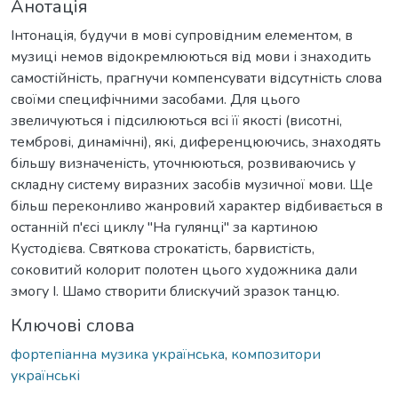
Анотація
Інтонація, будучи в мові супровідним елементом, в
музиці немов відокремлюються від мови і знаходить
самостійність, прагнучи компенсувати відсутність слова
своїми специфічними засобами. Для цього
звеличуються і підсилюються всі її якості (висотні,
темброві, динамічні), які, диференцюючись, знаходять
більшу визначеність, уточнюються, розвиваючись у
складну систему виразних засобів музичної мови. Ще
більш переконливо жанровий характер відбивається в
останній п'єсі циклу "На гулянці" за картиною
Кустодієва. Святкова строкатість, барвистість,
соковитий колорит полотен цього художника дали
змогу І. Шамо створити блискучий зразок танцю.
Ключові слова
фортепіанна музика українська
,
композитори
українські