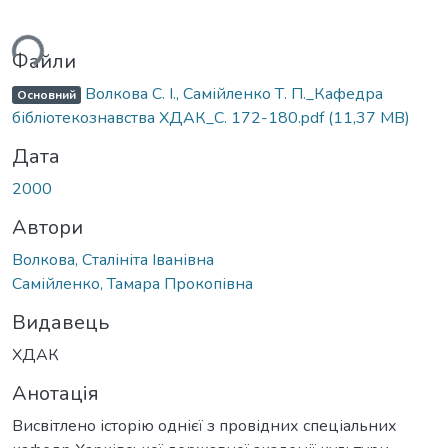
ься...
Файли
Волкова С. І., Самійленко Т. П._Кафедра
Основний
бібліотекознавства ХДАК_С. 172-180.pdf
(11,37 MB)
Дата
2000
Автори
Волкова, Сталініта Іванівна
Самійленко, Тамара Прокопівна
Видавець
ХДАК
Анотація
Висвітлено історію однієї з провідних спеціальних