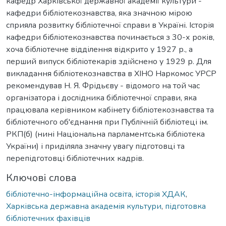
кафедр Харківської державної академії культури -
кафедри бібліотекознавства, яка значною мірою
сприяла розвитку бібліотечної справи в Україні. Історія
кафедри бібліотекознавства починається з 30-х років,
хоча бібліотечне відділення відкрито у 1927 р., а
перший випуск бібліотекарів здійснено у 1929 р. Для
викладання бібліотекознавства в ХІНО Наркомос УРСР
рекомендував Н. Я. Фрідьєву - відомого на той час
організатора і дослідника бібліотечної справи, яка
працювала керівником кабінету бібліотекознавства та
бібліотечного об'єднання при Публічній бібліотеці ім.
РКП(б) (нині Національна парламентська бібліотека
України) і приділяла значну увагу підготовці та
перепідготовці бібліотечних кадрів.
Ключові слова
бібліотечно-інформаційна освіта
,
історія ХДАК
,
Харківська державна академія культури
,
підготовка
бібліотечних фахівців