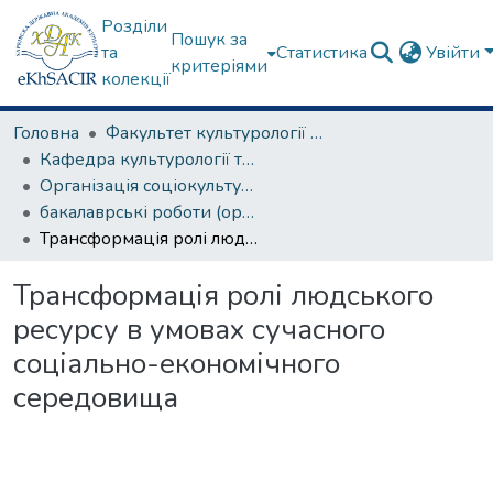
Розділи
Пошук за
та
Статистика
Увійти
критеріями
колекції
Головна
Факультет культурології та соціальних комунікацій
Кафедра культурології та музеєзнавства
Організація соціокультурної діяльності
бакалаврські роботи (організація соціокультурної діяльності)
Трансформація ролі людського ресурсу в умовах сучасного соціально-економічного середовища
Трансформація ролі людського
ресурсу в умовах сучасного
соціально-економічного
середовища