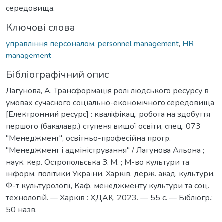
середовища.
Ключові слова
управління персоналом
,
personnel management
,
HR
management
Бібліографічний опис
Лагунова, А. Трансформація ролі людського ресурсу в
умовах сучасного соціально-економічного середовища
[Електронний ресурс] : кваліфікац. робота на здобуття
першого (бакалавр.) ступеня вищої освіти, спец. 073
"Менеджмент", освітньо-професійна прогр.
"Менеджмент і адміністрування" / Лагунова Альона ;
наук. кер. Остропольська З. М. ; М-во культури та
інформ. політики України, Харків. держ. акад. культури,
Ф-т культурології, Каф. менеджменту культури та соц.
технологій. — Харків : ХДАК, 2023. — 55 с. — Бібліогр.:
50 назв.