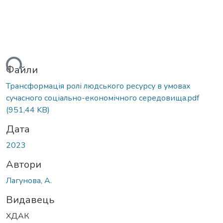
ься...
Файли
Трансформація ролі людського ресурсу в умовах
сучасного соціально-економічного середовища.pdf
(951,44 KB)
Дата
2023
Автори
Лагунова, А.
Видавець
ХДАК