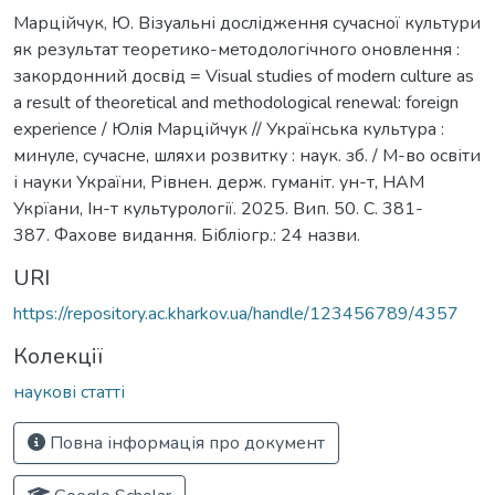
Марційчук, Ю. Візуальні дослідження сучасної культури
як результат теоретико-методологічного оновлення :
закордонний досвід = Visual studies of modern culture as
a result of theoretical and methodological renewal: foreign
experience / Юлія Марційчук // Українська культура :
минуле, сучасне, шляхи розвитку : наук. зб. / М-во освіти
і науки України, Рівнен. держ. гуманіт. ун-т, НАМ
Укрїани, Ін-т культурології. 2025. Вип. 50. С. 381-
387. Фахове видання. Бібліогр.: 24 назви.
URI
https://repository.ac.kharkov.ua/handle/123456789/4357
Колекції
наукові статті
Повна інформація про документ