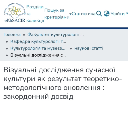
Розділи
Пошук за
та
Статистика
Увійти
критеріями
колекції
Головна
Факультет культурології та соціальних комунікацій
Кафедра культурології та музеєзнавства
Культурологія та музеєзнавство
наукові статті
Візуальні дослідження сучасної культури як результат теоретико-методологічного оновлення : закордонний досвід
Візуальні дослідження сучасної
культури як результат теоретико-
методологічного оновлення :
закордонний досвід