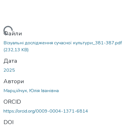
иться...
Файли
Візуальні дослідження сучасної культури_381-387.pdf
(232,13 KB)
Дата
2025
Автори
Марційчук, Юлія Іванівна
ORCID
https://orcid.org/0009-0004-1371-6814
DOI