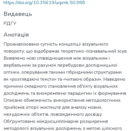
https://doi.org/10.35619/ucpmk.50.988
Видавець
РДГУ
Анотація
Проаналізовано сутність концепції візуального
повороту, що відображає теоретико-пізнавальний зсув.
Виявлено нові співвідношення між візуальним і
вербальним за рахунок перебудови дослідницької
оптики, оперування такими гібридними структурами
як «розглядаючі тексти» та «читаючі образи». Наведено
причини складного становлення об'єкту візуальних
досліджень та виокремлено парадигми їх формування.
Описано обмеженість використання методологічних
прийомів історії мистецтв для аналізу нових,
нехудожніх об'єктів, повсякденного досвіду.
Обґрунтовано міждисциплінарне розширення
методології візуальних досліджень з метою цілісного