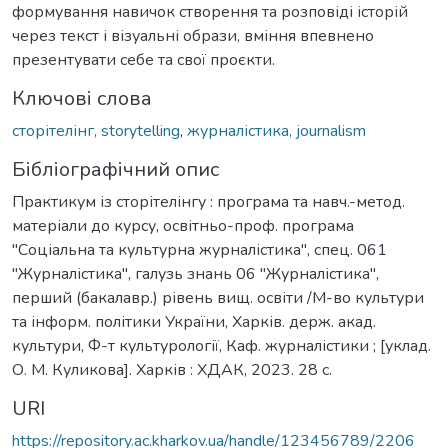
формування навичок створення та розповіді історій
через текст і візуальні образи, вміння впевнено
презентувати себе та свої проєкти.
Ключові слова
сторітелінг, storytelling
,
журналістика, journalism
Бібліографічний опис
Практикум із сторітелінгу : програма та навч.-метод.
матеріали до курсу, освітньо-проф. програма
"Соціальна та культурна журналістика", спец. 061
"Журналістика", галузь знань 06 "Журналістика",
перший (бакалавр.) рівень вищ. освіти /М-во культури
та інформ. політики України, Харків. держ. акад.
культури, Ф-т культурології, Каф. журналістики ; [уклад.
О. М. Куликова]. Харків : ХДАК, 2023. 28 c.
URI
https://repository.ac.kharkov.ua/handle/123456789/2206