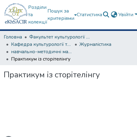
Розділи
Пошук за
та
Статистика
Увійти
критеріями
колекції
Головна
Факультет культурології та соціальних комунікацій
Кафедра культурології та музеєзнавства
Журналістика
навчально-методичні матеріали, програми дисциплін
Практикум із сторітелінгу
Практикум із сторітелінгу
ься...