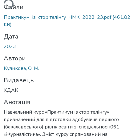
Файли
Практикум_із_сторітелінгу_НМК_2022_23.pdf
(461,82
KB)
Дата
2023
Автори
Куликова, О. М.
Видавець
ХДАК
Анотація
Навчальний курс «Практикум із сторітелінгу»
призначений для підготовки здобувачів першого
(бакалаврського) рівня освіти зі спеціальності061
«Журналістика». Зміст курсу спрямований на