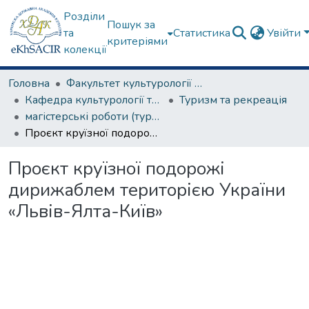
Розділи
Пошук за
та
Статистика
Увійти
критеріями
колекції
Головна
Факультет культурології та соціальних комунікацій
Кафедра культурології та музеєзнавства
Туризм та рекреація
магістерські роботи (туризм та рекреація)
Проєкт круїзної подорожі дирижаблем територією України «Львів-Ялта-Київ»
Проєкт круїзної подорожі
дирижаблем територією України
«Львів-Ялта-Київ»