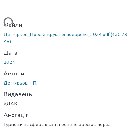
ься...
Файли
Дегтярьов_Проєкт круїзної подорожі_2024.pdf
(430,79
KB)
Дата
2024
Автори
Дегтярьов, І. П.
Видавець
ХДАК
Анотація
Туристична сфера в світі постійно зростає, через