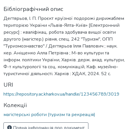
Бібліографічний опис
Дегтярьов, І. П. Проєкт круїзної подорожі дирижаблем
територією України «Львів-Ялта-Київ» [Електронний
ресурс] : кваліфікац. робота здобувача вищої освіти
другого (магістер.) рівня, спец. 242 "Туризм", ОПП
"Туризмознавство" / Дегтярьов Ілля Павлович ; наук.
кер. Аніщенко Алла Петрівна ; М-во культури та
інформ. політики України, Харків. держ. акад. культури,
Ф-т культурології та соц. комунікацій, Каф. музейно-
туристичної діяльності. Харків : ХДАК, 2024. 52 с.
URI
https://repository.ac.kharkov.ua/handle/123456789/3019
Колекції
магістерські роботи (туризм та рекреація)
Повна інформація про документ