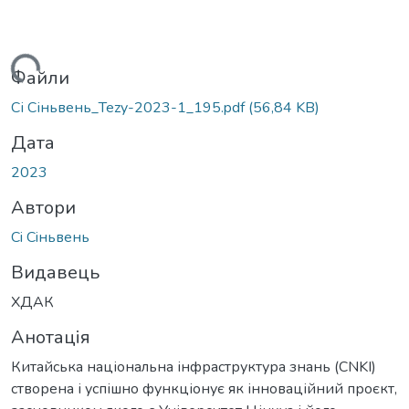
ажиться...
Файли
Сі Сіньвень_Tezy-2023-1_195.pdf
(56,84 KB)
Дата
2023
Автори
Сi Сiньвень
Видавець
ХДАК
Анотація
Китайська національна інфраструктура знань (CNKI)
створена і успішно функціонує як інноваційний проєкт,