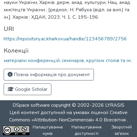
науки України, Харків. держ. акад. культури, Нац. акад.
мистецтв України ; [редкол.: Н. Рябуха (відп. за вип.) та
ін.]. Харків : ХДАК, 2023. Ч. 1. С. 195-196.
URI
https://repository.ac.kharkov.ua/handle/123456789/2756
Колекції
матеріали конференцій, семінарів, круглих столів та ін.
Повна інформація про документ
Google Scholar
DSpace software
copyright © 2002-2026
LYRASIS
Цей контент доступний на умовах ліцензії
Creative
Commons «Attribution-NonCommercial» 4.0 Всесвітня
.
Налаштування
Налаштування
Зворотній
куків
доступності
зв'язок