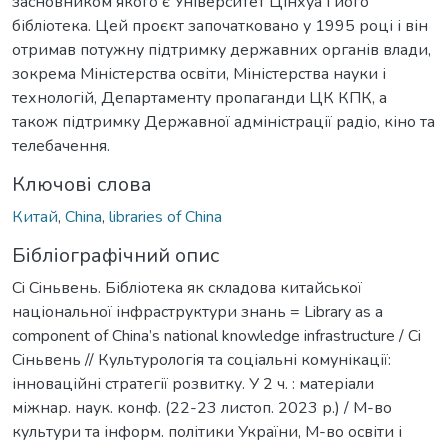
засновником якого є Університет Цінхуа і його
бібліотека. Цей проєкт започатковано у 1995 році і він
отримав потужну підтримку державних органів влади,
зокрема Міністерства освіти, Міністерства науки і
технологій, Департаменту пропаганди ЦК КПК, а
також підтримку Державної адміністрації радіо, кіно та
телебачення.
Ключові слова
Китай
,
China
,
libraries of China
Бібліографічний опис
Сi Сiньвень. Бібліотека як складова китайської
національної інфраструктури знань = Library as a
component of China’s national knowledge infrastructure / Сi
Сiньвень // Культурологія та соціальні комунікації:
інноваційні стратегії розвитку. У 2 ч. : матеріали
міжнар. наук. конф. (22-23 листоп. 2023 р.) / М-во
культури та інформ. політики України, М-во освіти і