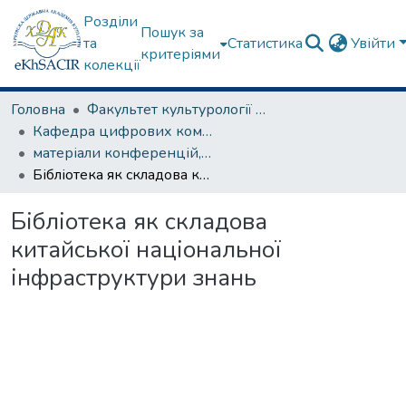
Розділи
Пошук за
та
Статистика
Увійти
критеріями
колекції
Головна
Факультет культурології та соціальних комунікацій
Кафедра цифрових комунікацій та інформаційних технологій
матеріали конференцій, семінарів, круглих столів та ін.
Бібліотека як складова китайської національної інфраструктури знань
Бібліотека як складова
китайської національної
інфраструктури знань