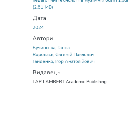
педагогічні технології в музичній освіті 1.pd
(2,81 MB)
Дата
2024
Автори
Бучинська, Ганна
Воропаєв, Євгеній Павлович
Гайденко, Ігор Анатолійович
Видавець
LAP LAMBERT Academic Publishing