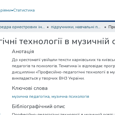
еріями
Статистика
Кафедра оркестрових інструментів
підручники, навчальні посібники, курси лекцій та ін.
ні технології в музичній ос
Анотація
До хрестоматії увійшли тексти харківських та київсь
педагогів та психологів. Тематика їх відповідає прог
дисципліни «Професійно-педагогічні технології в муз
викладається у творчих ВНЗ України.
Ключові слова
музична педагогіка
,
музична психологія
Бібліографічний опис
Професійно-педагогічні технології в музичній освіті 