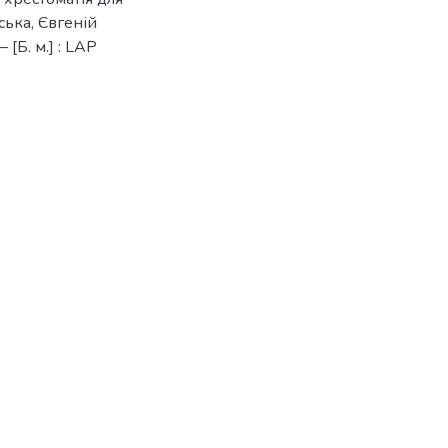
ська, Євгеній
 [Б. м.] : LAP
9