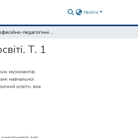
Увійти
Професійно-педагогічні технології в музичній освіті. Т. 1
віті. Т. 1
ких музикантів,
рамі навчальної
ичній освіті», яка
: хрестоматія для