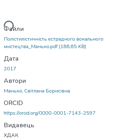
ься...
Файли
Полістилістичність естрадного вокального
мистецтва_Манько.pdf
(188,85 KB)
Дата
2017
Автори
Манько, Світлана Борисівна
ORCID
https://orcid.org/0000-0001-7143-2597
Видавець
ХДАК