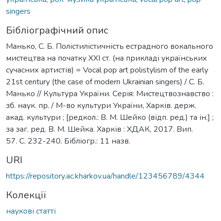
singers
Бібліографічний опис
Манько, С. Б. Полістилістичність естрадного вокального
мистецтва на початку ХХІ ст. (на прикладі українських
сучасних артистів) = Vocal pop art polistylism of the early
21st century (the case of modern Ukrainian singers) / С. Б.
Манько // Культура України. Серія: Мистецтвознавство :
зб. наук. пр. / М-во культури України, Харків. держ.
акад. культури ; [редкол.: В. М. Шейко (відп. ред.) та ін.] ;
за заг. ред. В. М. Шейка. Харків : ХДАК, 2017. Вип.
57. С. 232-240. Бібліогр.: 11 назв.
URI
https://repository.ac.kharkov.ua/handle/123456789/4344
Колекції
наукові статті