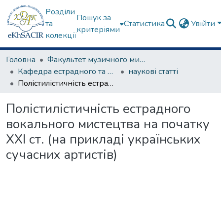
Розділи
Пошук за
та
Статистика
Увійти
критеріями
колекції
Головна
Факультет музичного мистецтва
Кафедра естрадного та народного співу
наукові статті
Полістилістичність естрадного вокального мистецтва на початку ХХІ ст. (на прикладі українських сучасних артистів)
Полістилістичність естрадного
вокального мистецтва на початку
ХХІ ст. (на прикладі українських
сучасних артистів)