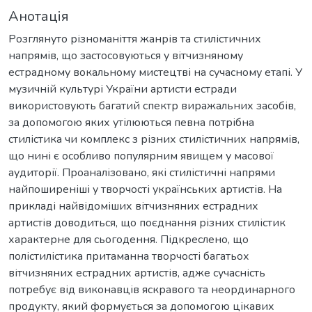
Анотація
Розглянуто різноманіття жанрів та стилістичних
напрямів, що застосовуються у вітчизняному
естрадному вокальному мистецтві на сучасному етапі. У
музичній культурі України артисти естради
використовують багатий спектр виражальних засобів,
за допомогою яких утілюються певна потрібна
стилістика чи комплекс з різних стилістичних напрямів,
що нині є особливо популярним явищем у масової
аудиторії. Проаналізовано, які стилістичні напрями
найпоширеніші у творчості українських артистів. На
прикладі найвідоміших вітчизняних естрадних
артистів доводиться, що поєднання різних стилістик
характерне для сьогодення. Підкреслено, що
полістилістика притаманна творчості багатьох
вітчизняних естрадних артистів, адже сучасність
потребує від виконавців яскравого та неординарного
продукту, який формується за допомогою цікавих