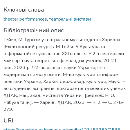
Ключові слова
theater performances
,
театральні вистави
Бібліографічний опис
Гейко, М. Туризм у театральному сьогоденні Харкова
[Електронний ресурс] / М. Гейко // Культура та
інформаційне суспільство ХХІ століття. У 2 ч : матеріали
міжнар. наук.-теорет. конф. молодих учених, 20-21
квіт. 2023 р. / М-во освіти і науки України, Ін-т
модернізації змісту освіти, М-во культури та інформ.
політики України, Харків. держ. акад. культури, Наук. т-
во студентів, аспірантів, докторантів та молодих учених
ХДАК, Нац. акад. мистецтв України ; [редкол.: Н. О.
Рябуха та ін.]. — Харків : ХДАК, 2023. — Ч. 2. — С. 278-
279.
URI
https://repository.ac.kharkov.ua/handle/123456789/2533