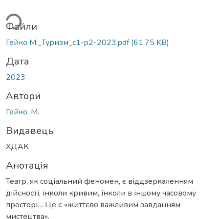
ься...
Файли
Гейко М._Туризм_c1-p2-2023.pdf
(61,75 KB)
Дата
2023
Автори
Гейко, М.
Видавець
ХДАК
Анотація
Театр, як соціальний феномен, є віддзеркаленням
дійсності, інколи кривим, інколи в іншому часовому
просторі… Це є «життєво важливим завданням
мистецтва».