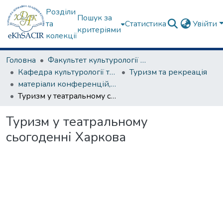
Розділи
Пошук за
та
Статистика
Увійти
критеріями
колекції
Головна
Факультет культурології та соціальних комунікацій
Кафедра культурології та музеєзнавства
Туризм та рекреація
матеріали конференцій, семінарів, круглих столів та ін.
Туризм у театральному сьогоденні Харкова
Туризм у театральному
сьогоденні Харкова