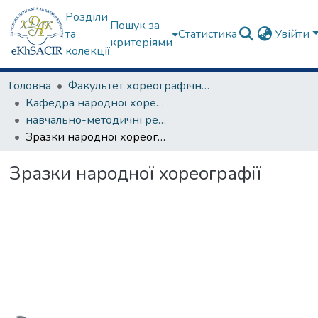
Розділи
Пошук за
та
Статистика
Увійти
критеріями
колекції
Головна
Факультет хореографічного мистецтва
Кафедра народної хореографії та теорії танцю
навчально-методичні рекомендації, програми дисциплін
Зразки народної хореографії
Зразки народної хореографії
Вантажиться...