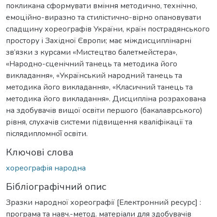
покликана сформувати вміння методично, технічно,
емоційно-виразно та стилістично-вірно опановувати
спадщину хореографів України, країн пострадянського
простору і Західної Європи; має міждисциплінарні
зв’язки з курсами «Мистецтво балетмейстера»,
«Народно-сценічний танець та методика його
викладання», «Український народний танець та
методика його викладання», «Класичний танець та
методика його викладання». Дисципліна розрахована
на здобувачів вищої освіти першого (бакалаврського)
рівня, слухачів системи підвищення кваліфікації та
післядипломної̈ освіти.
Ключові слова
хореографія народна
Бібліографічний опис
Зразки народної хореографії [Електронний ресурс] :
програма та навч.-метод. матеріали для здобувачів