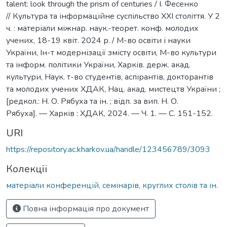
talent: look through the prism of centuries / І. Фесенко
// Культура та інформаційне суспільство ХХІ століття. У 2
ч. : матеріали міжнар. наук.-теорет. конф. молодих
учених, 18-19 квіт. 2024 р. / М-во освіти і науки
України, Ін-т модернізації змісту освіти, М-во культури
та інформ. політики України, Харків. держ. акад.
культури, Наук. т-во студентів, аспірантів, докторантів
та молодих учених ХДАК, Нац. акад. мистецтв України ;
[редкол.: Н. О. Рябуха та ін. ; відп. за вип. Н. О.
Рябуха]. — Харків : ХДАК, 2024. — Ч. 1. — С. 151-152.
URI
https://repository.ac.kharkov.ua/handle/123456789/3093
Колекції
матеріали конференцій, семінарів, круглих столів та ін.
Повна інформація про документ