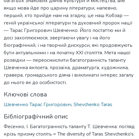
багатьох знакових діячів культури й мистецтва, але
якщо мова йде про царину літератури, напевно,
перший, хто прийде нам на згадку, це наш Кобзар —
геній української літератури та духовний пророк нації
— Тарас Григорович Шевченко. Його постаттю ми й
досі захоплюємося, звертаючи увагу і на його
біографічний, і на творчий дискурси, які продовжують
бути актуальними і на початку ХХІ століття. Мета нашої
розвідки — переосмислити багатогранність таланту
Шевченка якпоета, прозаїка, драматурга, художника,
гравера, громадського діяча і викликати інтерес загалу
до нього як до особистості.
Ключові слова
Шевченко Тарас Григорович
,
Shevchenko Taras
Бібліографічний опис
Фесенко, І. Багатогранність таланту Т. Шевченка: погляд
крізь призму століть = The diversity of Taras Shevchenko’s