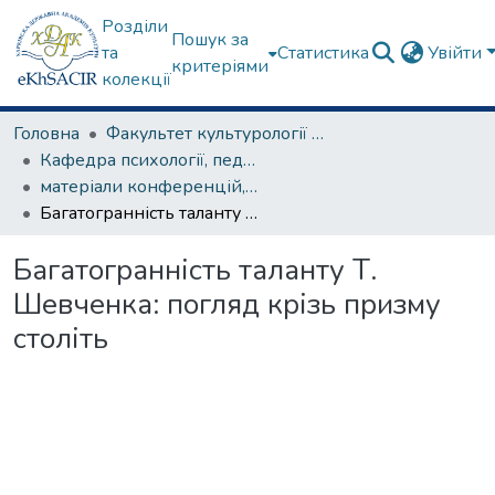
Розділи
Пошук за
та
Статистика
Увійти
критеріями
колекції
Головна
Факультет культурології та соціальних комунікацій
Кафедра психології, педагогіки та філології
матеріали конференцій, семінарів, круглих столів та ін.
Багатогранність таланту Т. Шевченка: погляд крізь призму століть
Багатогранність таланту Т.
Шевченка: погляд крізь призму
століть