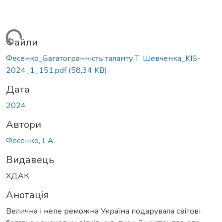
житься...
Файли
Фесенко_Багатогранність таланту Т. Шевченка_KIS-
2024_1_151.pdf
(58,34 KB)
Дата
2024
Автори
Фесенко, І. А.
Видавець
ХДАК
Анотація
Велична і непе реможна Україна подарувала світові